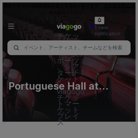
再販チケットは額面価格を超える場合があります。
不正販売禁止法
をお読みください。
1 new
notification
チケッ
ト - コ
ンサー
ト、ス
ポーツ
、シア
ターチ
ケット
Portuguese Hall at
|
viagogo
Sigmaringen Castle
チケッ
トマー
Complex
ケット
プレイ
ス