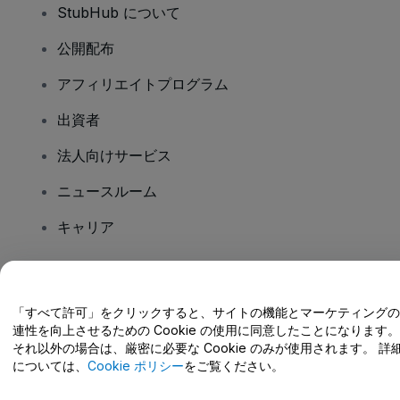
StubHub について
公開配布
アフィリエイトプログラム
出資者
法人向けサービス
ニュースルーム
キャリア
ご質問はありますか?
「すべて許可」をクリックすると、サイトの機能とマーケティングの
連性を向上させるための Cookie の使用に同意したことになります。
ヘルプセンター / こちらまでご連絡下さい
それ以外の場合は、厳密に必要な Cookie のみが使用されます。 詳
については、
Cookie ポリシー
をご覧ください。