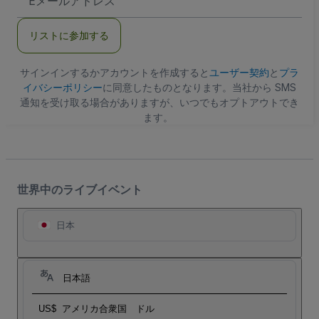
メ
ー
ル
リストに参加する
ア
ド
レ
ス
サインインするかアカウントを作成すると
ユーザー契約
と
プラ
イバシーポリシー
に同意したものとなります。当社から SMS
通知を受け取る場合がありますが、いつでもオプトアウトでき
ます。
世界中のライブイベント
日本
日本語
US$
アメリカ合衆国 ドル