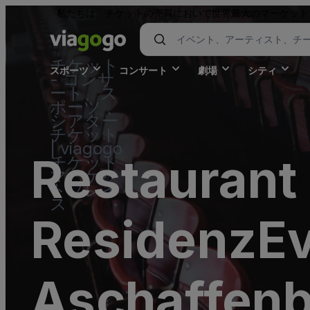
私たちは、チケットの売買において世界最大のマーケット
チケット
スポーツ
コンサート
劇場
シティ
- コンサ
ート、ス
ポーツ 、
シアター
チケット
| viagogo
Restaurant
チケット
マーケッ
トプレイ
ス
ResidenzEv
Aschaffen