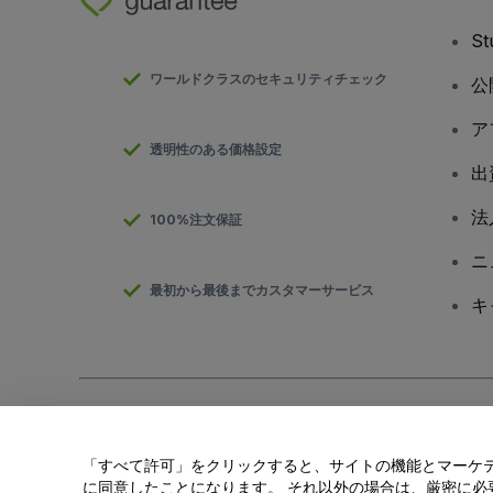
S
ワールドクラスのセキュリティチェック
公
ア
透明性のある価格設定
出
法
100%注文保証
ニ
最初から最後までカスタマーサービス
キ
Copyright; viagogo GmbH 2026
会社概要
当Webサイトを使用することで
利用規約
、
プライバシー ポリシー
、
「すべて許可」をクリックすると、サイトの機能とマーケティ
私の個人情報を共有しない/あなたのプライバシーの選択
に同意したことになります。 それ以外の場合は、厳密に必要な