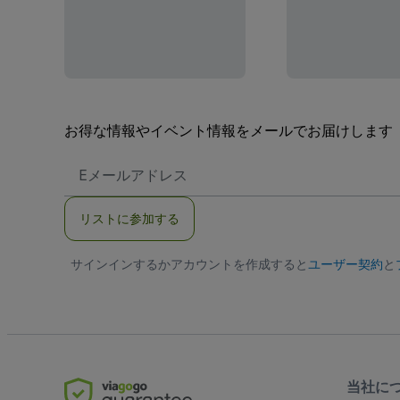
お得な情報やイベント情報をメールでお届けします
E
メ
ー
ル
リストに参加する
ア
ド
レ
サインインするかアカウントを作成すると
ス
ユーザー契約
と
当社に