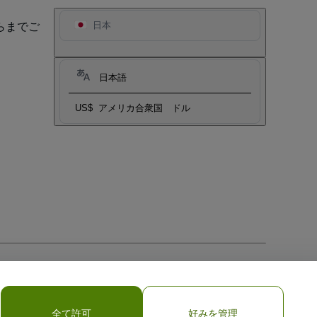
らまでご
日本
日本語
US$
アメリカ合衆国 ドル
全て許可
好みを管理