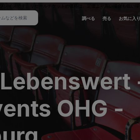
プレイスです。リセールチケットの価格は、定価より高い場合も低い場
調べる
売る
お気に入
 Lebenswert 
ents OHG -
burg