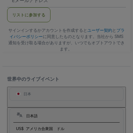
メ
ー
ル
リストに参加する
ア
ド
レ
ス
サインインするかアカウントを作成すると
ユーザー契約
と
プラ
イバシーポリシー
に同意したものとなります。当社から SMS
通知を受け取る場合がありますが、いつでもオプトアウトでき
ます。
世界中のライブイベント
日本
日本語
US$
アメリカ合衆国 ドル