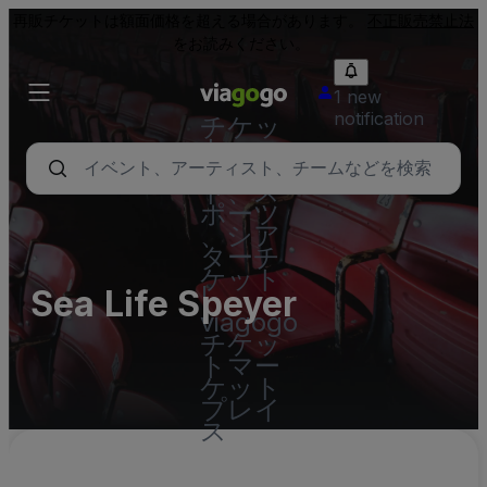
再販チケットは額面価格を超える場合があります。
不正販売禁止法
をお読みください。
1 new
notification
チケッ
ト - コ
ンサー
ト、ス
ポーツ
、シア
ターチ
ケット
Sea Life Speyer
|
viagogo
チケッ
トマー
ケット
プレイ
ス