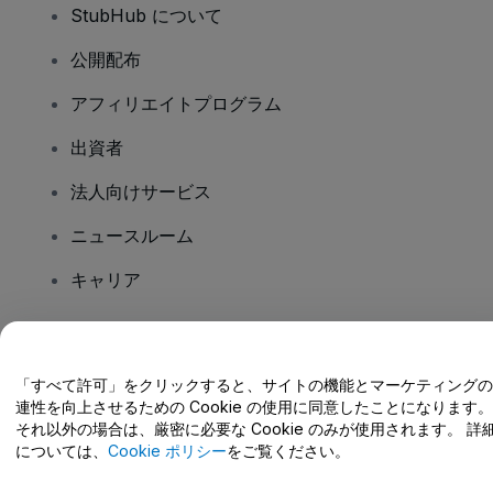
StubHub について
公開配布
アフィリエイトプログラム
出資者
法人向けサービス
ニュースルーム
キャリア
ご質問はありますか?
「すべて許可」をクリックすると、サイトの機能とマーケティングの
連性を向上させるための Cookie の使用に同意したことになります。
ヘルプセンター / こちらまでご連絡下さい
それ以外の場合は、厳密に必要な Cookie のみが使用されます。 詳
については、
Cookie ポリシー
をご覧ください。