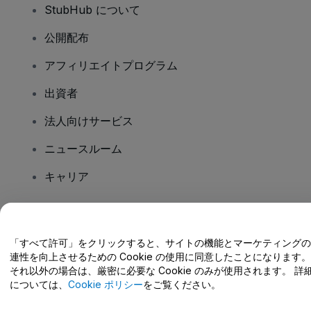
StubHub について
公開配布
アフィリエイトプログラム
出資者
法人向けサービス
ニュースルーム
キャリア
ご質問はありますか?
「すべて許可」をクリックすると、サイトの機能とマーケティングの
連性を向上させるための Cookie の使用に同意したことになります。
ヘルプセンター / こちらまでご連絡下さい
それ以外の場合は、厳密に必要な Cookie のみが使用されます。 詳
については、
Cookie ポリシー
をご覧ください。