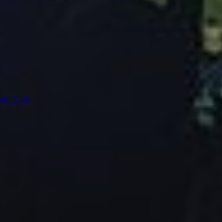
dy Club