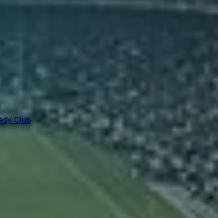
edy Club