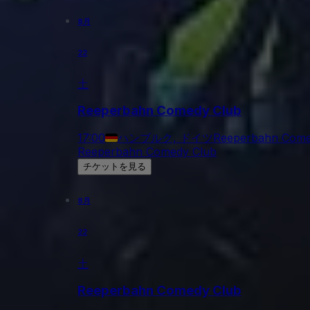
8月
22
土
Reeperbahn Comedy Club
17:00
ハンブルク, ドイツ
Reeperbahn Come
Reeperbahn Comedy Club
チケットを見る
8月
22
土
Reeperbahn Comedy Club