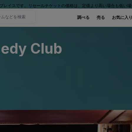
プレイスです。リセールチケットの価格は、定価より高い場合も低い場
調べる
売る
お気に入
edy Club