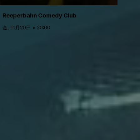
Reeperbahn Comedy Club
金, 11月20日 • 20:00