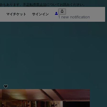
合もあります。
不正転売禁止法
についてお読みください。
り
マイチケット
サインイン
1 new notification