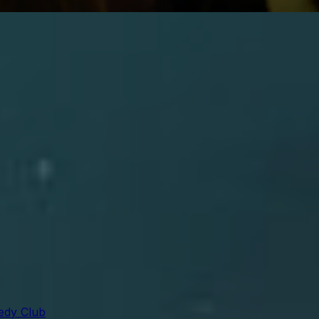
edy Club