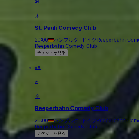
20
木
St. Pauli Comedy Club
20:00
ハンブルク, ドイツ
Reeperbahn Com
Reeperbahn Comedy Club
チケットを見る
8月
21
金
Reeperbahn Comedy Club
20:00
ハンブルク, ドイツ
Reeperbahn Com
Reeperbahn Comedy Club
チケットを見る