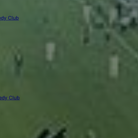
dy Club
edy Club