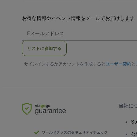
お得な情報やイベント情報をメールでお届けします
E
メ
ー
ル
リストに参加する
ア
ド
レ
サインインするかアカウントを作成すると
ス
ユーザー契約
と
当社に
S
ワールドクラスのセキュリティチェック
公