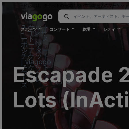
私たちは、チケットの売買において世界最大のマーケット
チケット
スポーツ
コンサート
劇場
シティ
- コンサ
ート、ス
ポーツ 、
シアター
チケット
| viagogo
Escapade 2
チケット
マーケッ
トプレイ
ス
Lots (InAct