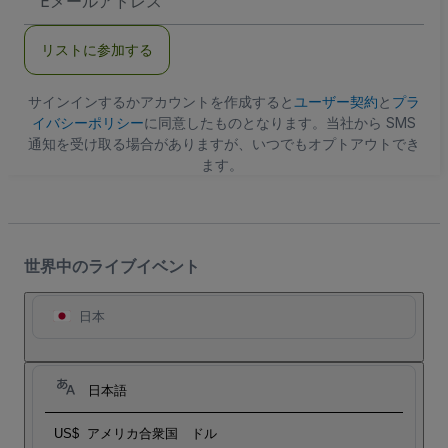
メ
ー
ル
リストに参加する
ア
ド
レ
ス
サインインするかアカウントを作成すると
ユーザー契約
と
プラ
イバシーポリシー
に同意したものとなります。当社から SMS
通知を受け取る場合がありますが、いつでもオプトアウトでき
ます。
世界中のライブイベント
日本
日本語
US$
アメリカ合衆国 ドル