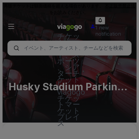
再販チケットは額面価格を超える場合があります。
不正販売禁止法
をお読みください。
1 new
notification
チケッ
ト - コ
ンサー
ト、ス
ポーツ
、シア
ターチ
ケット
Husky Stadium Parking
|
viagogo
Lots (InActive)
チケッ
トマー
ケット
プレイ
ス