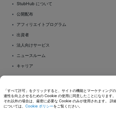
StubHub について
公開配布
アフィリエイトプログラム
出資者
法人向けサービス
ニュースルーム
キャリア
ご質問はありますか?
「すべて許可」をクリックすると、サイトの機能とマーケティングの
連性を向上させるための Cookie の使用に同意したことになります。
ヘルプセンター / こちらまでご連絡下さい
それ以外の場合は、厳密に必要な Cookie のみが使用されます。 詳
については、
Cookie ポリシー
をご覧ください。