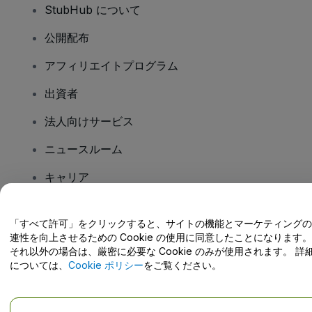
StubHub について
公開配布
アフィリエイトプログラム
出資者
法人向けサービス
ニュースルーム
キャリア
「すべて許可」をクリックすると、サイトの機能とマーケティングの
ご質問はありますか?
連性を向上させるための Cookie の使用に同意したことになります。
それ以外の場合は、厳密に必要な Cookie のみが使用されます。 詳
ヘルプセンター / こちらまでご連絡下さい
については、
Cookie ポリシー
をご覧ください。