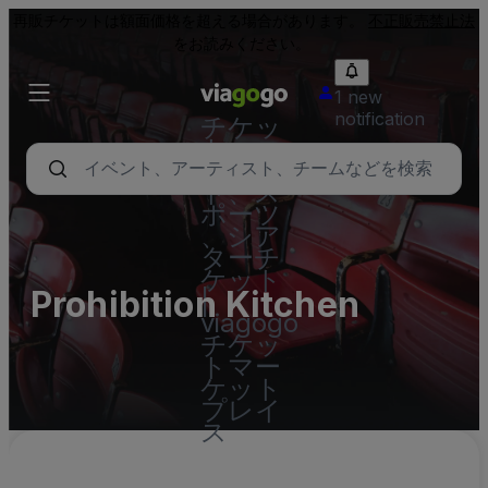
再販チケットは額面価格を超える場合があります。
不正販売禁止法
をお読みください。
1 new
notification
チケッ
ト - コ
ンサー
ト、ス
ポーツ
、シア
ターチ
ケット
Prohibition Kitchen
|
viagogo
チケッ
トマー
ケット
プレイ
ス