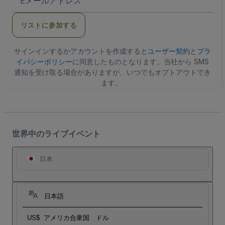
メ
ー
ル
リストに参加する
ア
ド
レ
ス
サインインするかアカウントを作成すると
ユーザー契約
と
プラ
イバシーポリシー
に同意したものとなります。当社から SMS
通知を受け取る場合がありますが、いつでもオプトアウトでき
ます。
世界中のライブイベント
日本
日本語
US$
アメリカ合衆国 ドル