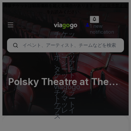
再販チケットは額面価格を超える場合があります。
不正販売禁止法
をお読みください。
1 new
notification
チケッ
ト - コ
ンサー
ト、ス
ポーツ
、シア
ターチ
ケット
Polsky Theatre at The
|
viagogo
Midwest Trust Center
チケッ
トマー
Parking Lots (InActive)
ケット
プレイ
ス