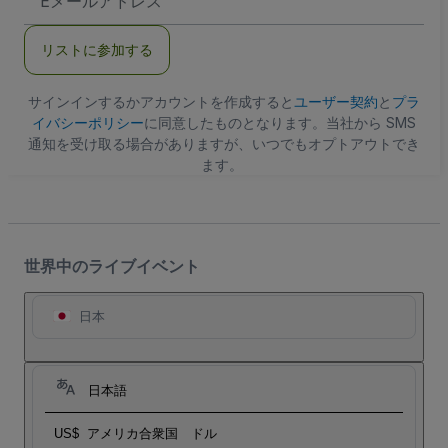
メ
ー
ル
リストに参加する
ア
ド
レ
ス
サインインするかアカウントを作成すると
ユーザー契約
と
プラ
イバシーポリシー
に同意したものとなります。当社から SMS
通知を受け取る場合がありますが、いつでもオプトアウトでき
ます。
世界中のライブイベント
日本
日本語
US$
アメリカ合衆国 ドル