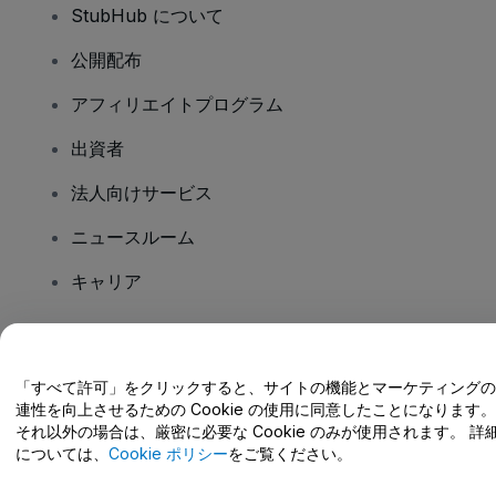
StubHub について
公開配布
アフィリエイトプログラム
出資者
法人向けサービス
ニュースルーム
キャリア
ご質問はありますか?
「すべて許可」をクリックすると、サイトの機能とマーケティングの
連性を向上させるための Cookie の使用に同意したことになります。
ヘルプセンター / こちらまでご連絡下さい
それ以外の場合は、厳密に必要な Cookie のみが使用されます。 詳
については、
Cookie ポリシー
をご覧ください。