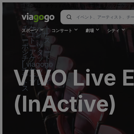
私たちは、チケットの売買において世界最大のマーケット
チケット
スポーツ
コンサート
劇場
シティ
- コンサ
ート、ス
ポーツ 、
シアター
チケット
| viagogo
VIVO Live E
チケット
マーケッ
トプレイ
ス
(InActive)