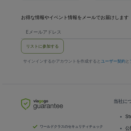
お得な情報やイベント情報をメールでお届けします
E
メ
ー
ル
リストに参加する
ア
ド
レ
サインインするかアカウントを作成すると
ス
ユーザー契約
と
当社に
S
ワールドクラスのセキュリティチェック
公