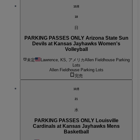
10月
18
日
PARKING PASSES ONLY Arizona State Sun
Devils at Kansas Jayhawks Women's
Volleyball
未定
Lawrence, KS, アメリカ
Allen Fieldhouse Parking
Lots
Allen Fieldhouse Parking Lots
完売
10月
21
水
PARKING PASSES ONLY Louisville
Cardinals at Kansas Jayhawks Mens
Basketball