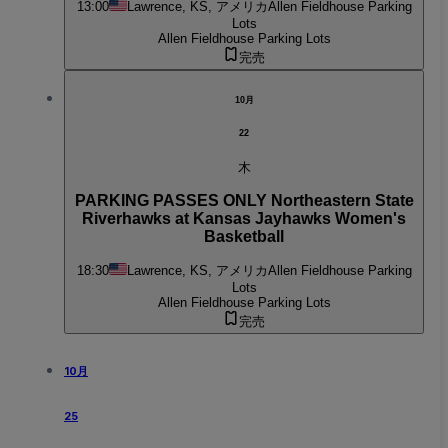
13:00
Lawrence, KS, アメリカ
Allen Fieldhouse Parking
Lots
Allen Fieldhouse Parking Lots
完売
10月
22
木
PARKING PASSES ONLY Northeastern State
Riverhawks at Kansas Jayhawks Women's
Basketball
18:30
Lawrence, KS, アメリカ
Allen Fieldhouse Parking
Lots
Allen Fieldhouse Parking Lots
完売
10月
25