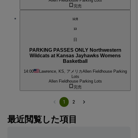
Allen Fieldhouse Parking Lots
完売
12月
13
日
PARKING PASSES ONLY Northwestern
Wildcats at Kansas Jayhawks Womens
Basketball
14:00
Lawrence, KS, アメリカ
Allen Fieldhouse Parking
Lots
Allen Fieldhouse Parking Lots
完売
1
2
最近閲覧した項目