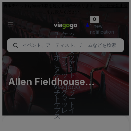
再販チケットは額面価格を超える場合があります。
不正販売禁止法
をお読みください。
1 new
notification
チケッ
ト - コ
ンサー
ト、ス
ポーツ
、シア
ターチ
ケット
Allen Fieldhouse
|
viagogo
Parking Lots
チケッ
トマー
ケット
プレイ
ス