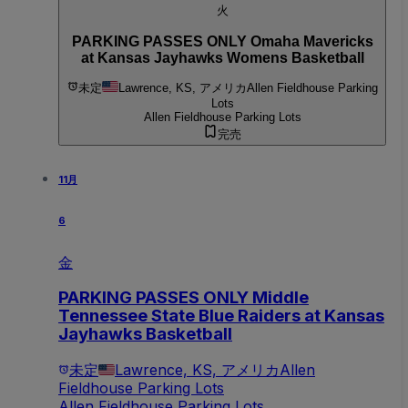
火
PARKING PASSES ONLY Omaha Mavericks
at Kansas Jayhawks Womens Basketball
未定
Lawrence, KS, アメリカ
Allen Fieldhouse Parking
Lots
Allen Fieldhouse Parking Lots
完売
11月
6
金
PARKING PASSES ONLY Middle
Tennessee State Blue Raiders at Kansas
Jayhawks Basketball
未定
Lawrence, KS, アメリカ
Allen
Fieldhouse Parking Lots
Allen Fieldhouse Parking Lots