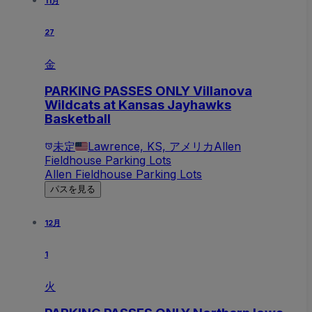
11月
27
金
PARKING PASSES ONLY Villanova
Wildcats at Kansas Jayhawks
Basketball
未定
Lawrence, KS, アメリカ
Allen
Fieldhouse Parking Lots
Allen Fieldhouse Parking Lots
パスを見る
12月
1
火