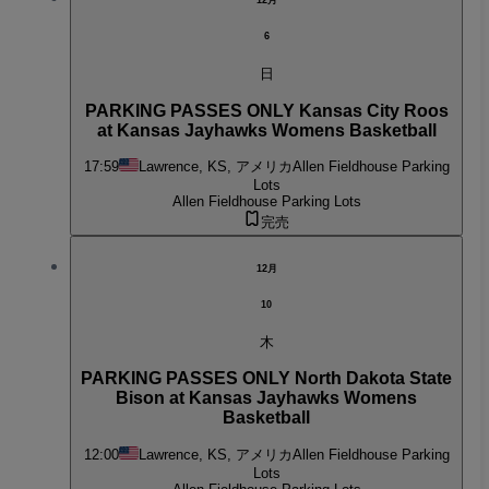
12月
6
日
PARKING PASSES ONLY Kansas City Roos
at Kansas Jayhawks Womens Basketball
17:59
Lawrence, KS, アメリカ
Allen Fieldhouse Parking
Lots
Allen Fieldhouse Parking Lots
完売
12月
10
木
PARKING PASSES ONLY North Dakota State
Bison at Kansas Jayhawks Womens
Basketball
12:00
Lawrence, KS, アメリカ
Allen Fieldhouse Parking
Lots