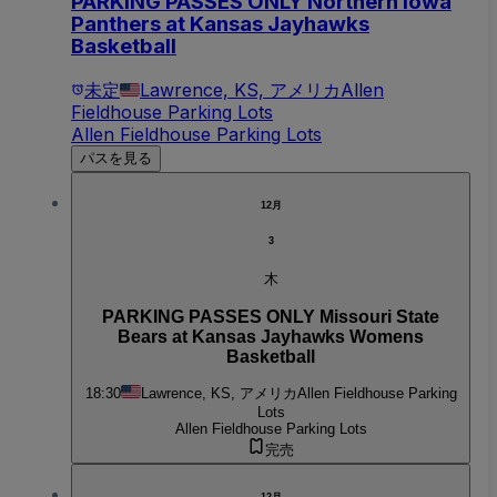
PARKING PASSES ONLY Northern Iowa
Panthers at Kansas Jayhawks
Basketball
未定
Lawrence, KS, アメリカ
Allen
Fieldhouse Parking Lots
Allen Fieldhouse Parking Lots
パスを見る
12月
3
木
PARKING PASSES ONLY Missouri State
Bears at Kansas Jayhawks Womens
Basketball
18:30
Lawrence, KS, アメリカ
Allen Fieldhouse Parking
Lots
Allen Fieldhouse Parking Lots
完売