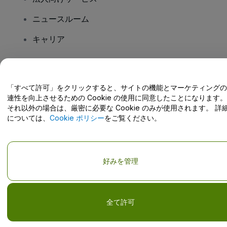
ニュースルーム
キャリア
ご質問はありますか?
「すべて許可」をクリックすると、サイトの機能とマーケティングの
連性を向上させるための Cookie の使用に同意したことになります。
ヘルプセンター / こちらまでご連絡下さい
それ以外の場合は、厳密に必要な Cookie のみが使用されます。 詳
については、
Cookie ポリシー
をご覧ください。
Copyright; viagogo GmbH 2026
会社概要
好みを管理
当Webサイトを使用することで
利用規約
、
プライバシー ポリシー
、
Cookieポリシー
、
モバイルプライバシーポリシー
に同意したものとしま
す。
私の個人情報を共有しない/あなたのプライバシーの選択
全て許可