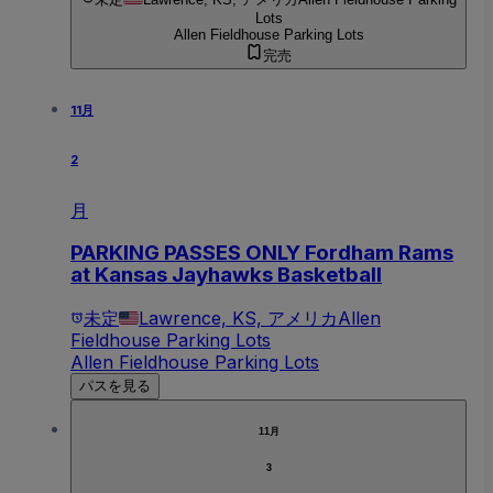
Lots
Allen Fieldhouse Parking Lots
完売
11月
2
月
PARKING PASSES ONLY Fordham Rams
at Kansas Jayhawks Basketball
未定
Lawrence, KS, アメリカ
Allen
Fieldhouse Parking Lots
Allen Fieldhouse Parking Lots
パスを見る
11月
3