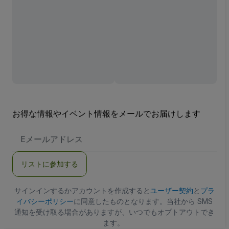
お得な情報やイベント情報をメールでお届けします
E
メ
ー
ル
リストに参加する
ア
ド
レ
ス
サインインするかアカウントを作成すると
ユーザー契約
と
プラ
イバシーポリシー
に同意したものとなります。当社から SMS
通知を受け取る場合がありますが、いつでもオプトアウトでき
ます。