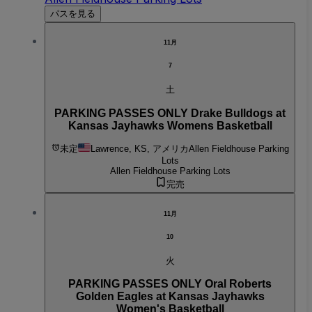
パスを見る
11月
7
土
PARKING PASSES ONLY Drake Bulldogs at
Kansas Jayhawks Womens Basketball
未定
Lawrence, KS, アメリカ
Allen Fieldhouse Parking
Lots
Allen Fieldhouse Parking Lots
完売
11月
10
火
PARKING PASSES ONLY Oral Roberts
Golden Eagles at Kansas Jayhawks
Women's Basketball