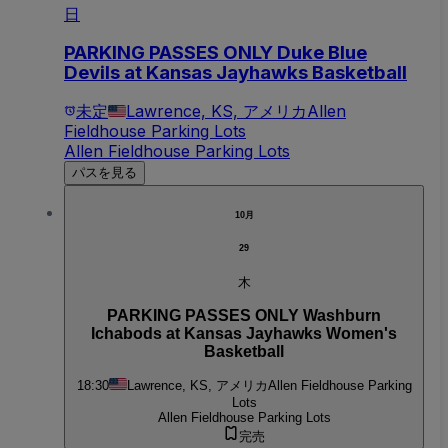
日
PARKING PASSES ONLY Duke Blue
Devils at Kansas Jayhawks Basketball
未定
Lawrence, KS, アメリカ
Allen
Fieldhouse Parking Lots
Allen Fieldhouse Parking Lots
パスを見る
10月
29
木
PARKING PASSES ONLY Washburn
Ichabods at Kansas Jayhawks Women's
Basketball
18:30
Lawrence, KS, アメリカ
Allen Fieldhouse Parking
Lots
Allen Fieldhouse Parking Lots
完売