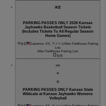
未定
PARKING PASSES ONLY 2026 Kansas
Jayhawks Basketball Season Tickets
(Includes Tickets To All Regular Season
Home Games)
未定
Lawrence, KS, アメリカ
Allen Fieldhouse Parking
Lots
Allen Fieldhouse Parking Lots
完売
10月
30
金
PARKING PASSES ONLY Kansas State
Wildcats at Kansas Jayhawks Womens
Volleyball
未定
Lawrence, KS, アメリカ
Allen Fieldhouse Parking