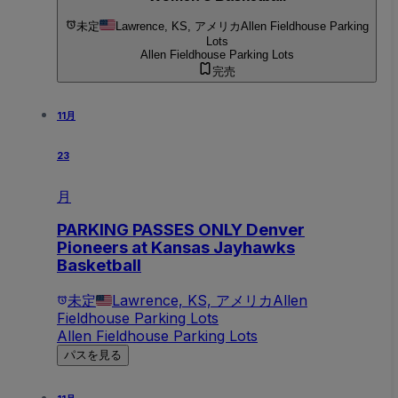
未定
Lawrence, KS, アメリカ
Allen Fieldhouse Parking
Lots
Allen Fieldhouse Parking Lots
完売
11月
23
月
PARKING PASSES ONLY Denver
Pioneers at Kansas Jayhawks
Basketball
未定
Lawrence, KS, アメリカ
Allen
Fieldhouse Parking Lots
Allen Fieldhouse Parking Lots
パスを見る