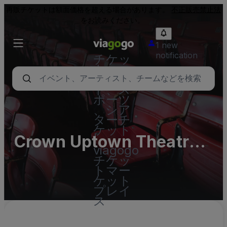
再販チケットは額面価格を超える場合があります。
不正販売禁止法
をお読みください。
1 new
notification
チケッ
ト - コ
ンサー
ト、ス
ポーツ
、シア
ターチ
ケット
Crown Uptown Theatre
|
viagogo
Parking Lots (InActive)
チケッ
トマー
ケット
プレイ
ス