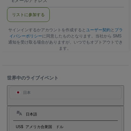
メ
ー
ル
リストに参加する
ア
ド
レ
ス
サインインするかアカウントを作成すると
ユーザー契約
と
プラ
イバシーポリシー
に同意したものとなります。当社から SMS
通知を受け取る場合がありますが、いつでもオプトアウトでき
ます。
世界中のライブイベント
日本
日本語
US$
アメリカ合衆国 ドル