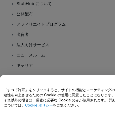
StubHub について
公開配布
アフィリエイトプログラム
出資者
法人向けサービス
ニュースルーム
キャリア
ご質問はありますか?
「すべて許可」をクリックすると、サイトの機能とマーケティングの
連性を向上させるための Cookie の使用に同意したことになります。
ヘルプセンター / こちらまでご連絡下さい
それ以外の場合は、厳密に必要な Cookie のみが使用されます。 詳
については、
Cookie ポリシー
をご覧ください。