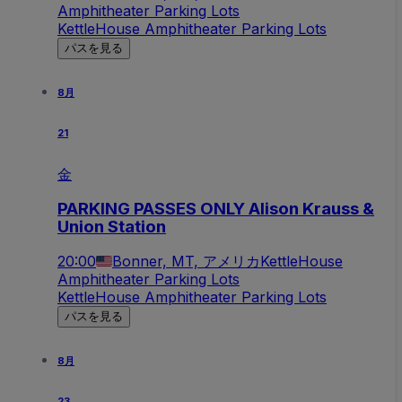
Amphitheater Parking Lots
KettleHouse Amphitheater Parking Lots
パスを見る
8月
21
金
PARKING PASSES ONLY Alison Krauss &
Union Station
20:00
Bonner, MT, アメリカ
KettleHouse
Amphitheater Parking Lots
KettleHouse Amphitheater Parking Lots
パスを見る
8月
23