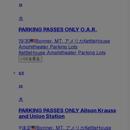
19
水
PARKING PASSES ONLY O.A.R.
19:30
Bonner, MT, アメリカ
KettleHouse
Amphitheater Parking Lots
KettleHouse Amphitheater Parking Lots
パスを見る
8月
20
木
PARKING PASSES ONLY Alison Krauss
and Union Station
未定
Bonner, MT, アメリカ
KettleHouse