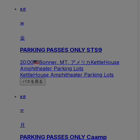
8月
14
金
PARKING PASSES ONLY STS9
20:00
Bonner, MT, アメリカ
KettleHouse
Amphitheater Parking Lots
KettleHouse Amphitheater Parking Lots
パスを見る
8月
17
月
PARKING PASSES ONLY Caamp