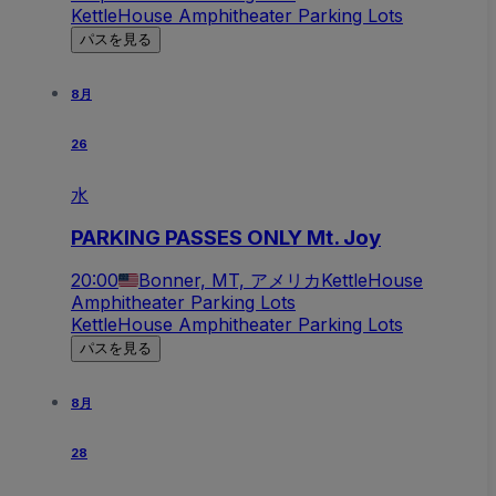
KettleHouse Amphitheater Parking Lots
パスを見る
8月
26
水
PARKING PASSES ONLY Mt. Joy
20:00
Bonner, MT, アメリカ
KettleHouse
Amphitheater Parking Lots
KettleHouse Amphitheater Parking Lots
パスを見る
8月
28