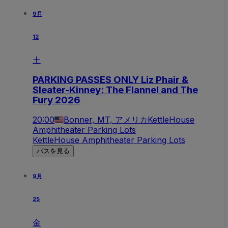
9月
12
土
PARKING PASSES ONLY Liz Phair &
Sleater-Kinney: The Flannel and The
Fury 2026
20:00
Bonner, MT, アメリカ
KettleHouse
Amphitheater Parking Lots
KettleHouse Amphitheater Parking Lots
パスを見る
9月
25
金