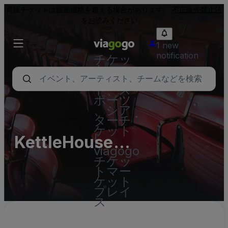
再販チケットは額面価格を超える場合があります。
不正販売禁止法
をお読みください。
1 new
notification
チケッ
ト - コ
ンサー
ト、ス
ポーツ
、シア
ターチ
ケット
KettleHouse
|
viagogo
Amphitheater Parking
チケッ
トマー
Lots
ケット
プレイ
ス