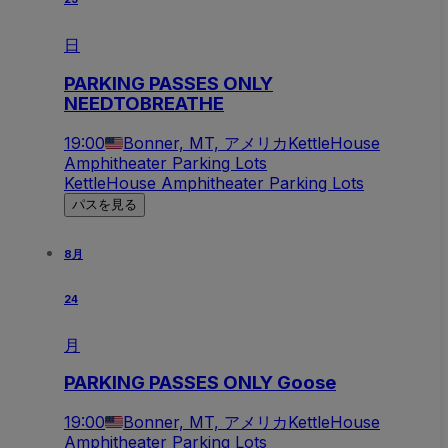
日
PARKING PASSES ONLY
NEEDTOBREATHE
19:00
Bonner, MT, アメリカ
KettleHouse
Amphitheater Parking Lots
KettleHouse Amphitheater Parking Lots
パスを見る
8月
24
月
PARKING PASSES ONLY Goose
19:00
Bonner, MT, アメリカ
KettleHouse
Amphitheater Parking Lots