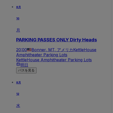
8月
10
月
PARKING PASSES ONLY Dirty Heads
20:00
Bonner, MT, アメリカ
KettleHouse
Amphitheater Parking Lots
KettleHouse Amphitheater Parking Lots
明日
パスを見る
8月
12
水