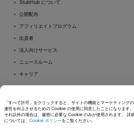
StubHub について
公開配布
アフィリエイトプログラム
出資者
法人向けサービス
ニュースルーム
キャリア
ご質問はありますか?
「すべて許可」をクリックすると、サイトの機能とマーケティングの
連性を向上させるための Cookie の使用に同意したことになります。
ヘルプセンター / こちらまでご連絡下さい
それ以外の場合は、厳密に必要な Cookie のみが使用されます。 詳
については、
Cookie ポリシー
をご覧ください。