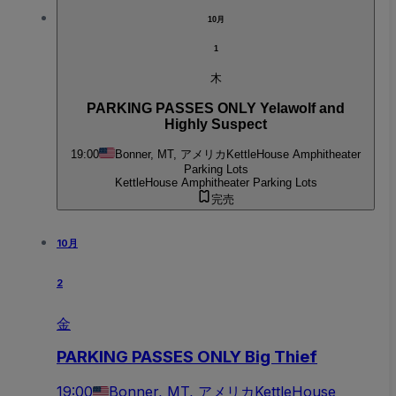
10月
1
木
PARKING PASSES ONLY Yelawolf and
Highly Suspect
19:00
Bonner, MT, アメリカ
KettleHouse Amphitheater
Parking Lots
KettleHouse Amphitheater Parking Lots
完売
10月
2
金
PARKING PASSES ONLY Big Thief
19:00
Bonner, MT, アメリカ
KettleHouse