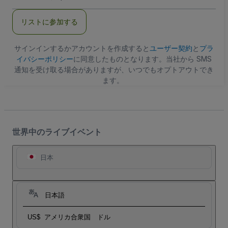
ー
ル
リストに参加する
ア
ド
レ
ス
サインインするかアカウントを作成すると
ユーザー契約
と
プラ
イバシーポリシー
に同意したものとなります。当社から SMS
通知を受け取る場合がありますが、いつでもオプトアウトでき
ます。
世界中のライブイベント
日本
日本語
US$
アメリカ合衆国 ドル