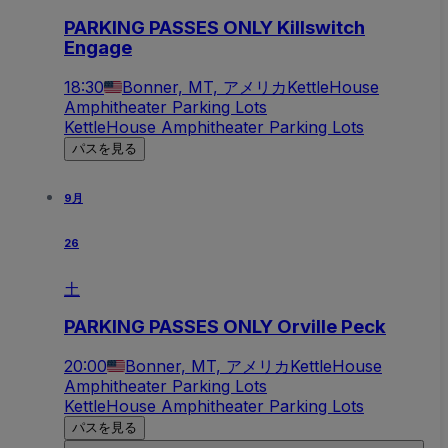
PARKING PASSES ONLY Killswitch
Engage
18:30
Bonner, MT, アメリカ
KettleHouse
Amphitheater Parking Lots
KettleHouse Amphitheater Parking Lots
パスを見る
9月
26
土
PARKING PASSES ONLY Orville Peck
20:00
Bonner, MT, アメリカ
KettleHouse
Amphitheater Parking Lots
KettleHouse Amphitheater Parking Lots
パスを見る