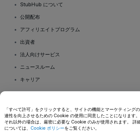
StubHub について
公開配布
アフィリエイトプログラム
出資者
法人向けサービス
ニュースルーム
キャリア
ご質問はありますか?
「すべて許可」をクリックすると、サイトの機能とマーケティングの
連性を向上させるための Cookie の使用に同意したことになります。
ヘルプセンター / こちらまでご連絡下さい
それ以外の場合は、厳密に必要な Cookie のみが使用されます。 詳
については、
Cookie ポリシー
をご覧ください。