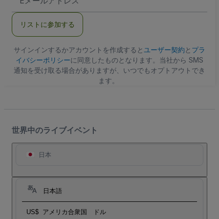
メ
ー
ル
リストに参加する
ア
ド
レ
ス
サインインするかアカウントを作成すると
ユーザー契約
と
プラ
イバシーポリシー
に同意したものとなります。当社から SMS
通知を受け取る場合がありますが、いつでもオプトアウトでき
ます。
世界中のライブイベント
日本
日本語
US$
アメリカ合衆国 ドル