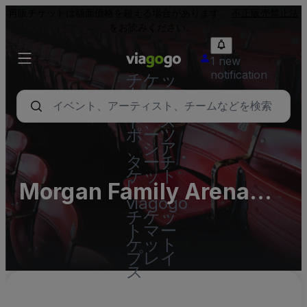
再販チケットは額面価格を超える場合があります。
不正販売禁止法
をお読みください。
1 new
notification
チケッ
ト - コ
ンサー
ト、ス
ポーツ
、シア
ターチ
ケット
Morgan Family Arena
|
viagogo
Parking Lots (InActive)
チケッ
トマー
ケット
プレイ
ス