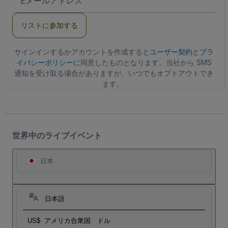
メ
ー
ル
リストに参加する
ア
ド
レ
ス
サインインするかアカウントを作成すると
ユーザー契約
と
プラ
イバシーポリシー
に同意したものとなります。当社から SMS
通知を受け取る場合がありますが、いつでもオプトアウトでき
ます。
世界中のライブイベント
日本
日本語
US$
アメリカ合衆国 ドル