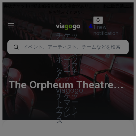
再販チケットは額面価格を超える場合があります。
不正販売禁止法
をお読みください。
1 new
notification
チケッ
ト - コ
ンサー
ト、ス
ポーツ
、シア
ターチ
ケット
The Orpheum Theatre
|
viagogo
(InActive)
チケッ
トマー
ケット
プレイ
ス