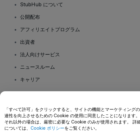
StubHub について
公開配布
アフィリエイトプログラム
出資者
法人向けサービス
ニュースルーム
キャリア
ご質問はありますか?
「すべて許可」をクリックすると、サイトの機能とマーケティングの
連性を向上させるための Cookie の使用に同意したことになります。
ヘルプセンター / こちらまでご連絡下さい
それ以外の場合は、厳密に必要な Cookie のみが使用されます。 詳
については、
Cookie ポリシー
をご覧ください。