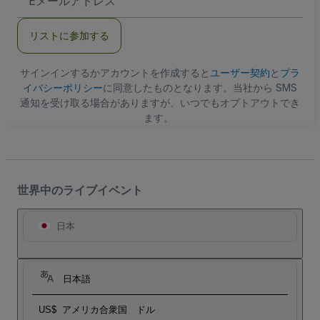
メ
ー
ル
リストに参加する
ア
ド
レ
ス
サインインするかアカウントを作成すると
ユーザー契約
と
プラ
イバシーポリシー
に同意したものとなります。当社から SMS
通知を受け取る場合がありますが、いつでもオプトアウトでき
ます。
世界中のライブイベント
日本
日本語
US$
アメリカ合衆国 ドル