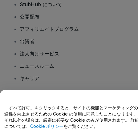
StubHub について
公開配布
アフィリエイトプログラム
出資者
法人向けサービス
ニュースルーム
キャリア
ご質問はありますか?
「すべて許可」をクリックすると、サイトの機能とマーケティングの
連性を向上させるための Cookie の使用に同意したことになります。
ヘルプセンター / こちらまでご連絡下さい
それ以外の場合は、厳密に必要な Cookie のみが使用されます。 詳
については、
Cookie ポリシー
をご覧ください。