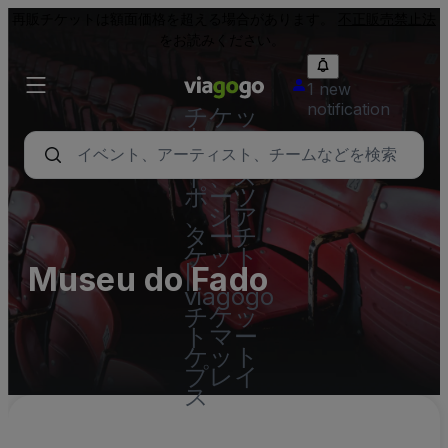
再販チケットは額面価格を超える場合があります。
不正販売禁止法
をお読みください。
1 new
notification
チケッ
ト - コ
ンサー
ト、ス
ポーツ
、シア
ターチ
ケット
Museu do Fado
|
viagogo
チケッ
トマー
ケット
プレイ
ス