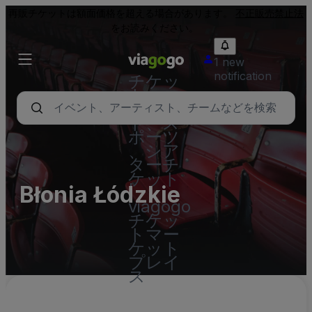
再販チケットは額面価格を超える場合があります。
不正販売禁止法
をお読みください。
1 new
notification
チケッ
ト - コ
ンサー
ト、ス
ポーツ
、シア
ターチ
ケット
Błonia Łódzkie
|
viagogo
チケッ
トマー
ケット
プレイ
ス