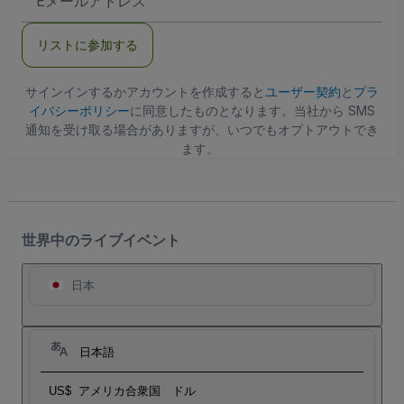
メ
ー
ル
リストに参加する
ア
ド
レ
ス
サインインするかアカウントを作成すると
ユーザー契約
と
プラ
イバシーポリシー
に同意したものとなります。当社から SMS
通知を受け取る場合がありますが、いつでもオプトアウトでき
ます。
世界中のライブイベント
日本
日本語
US$
アメリカ合衆国 ドル