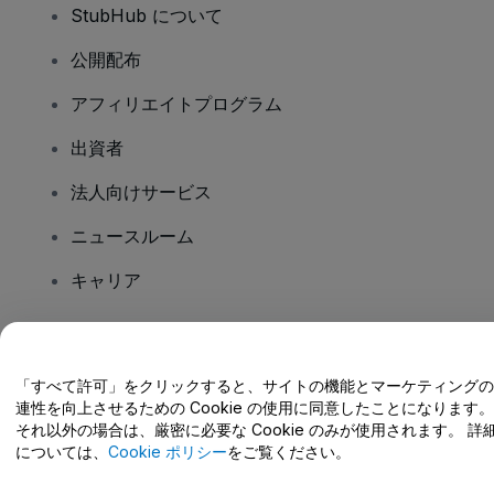
StubHub について
公開配布
アフィリエイトプログラム
出資者
法人向けサービス
ニュースルーム
キャリア
ご質問はありますか?
「すべて許可」をクリックすると、サイトの機能とマーケティングの
連性を向上させるための Cookie の使用に同意したことになります。
ヘルプセンター / こちらまでご連絡下さい
それ以外の場合は、厳密に必要な Cookie のみが使用されます。 詳
については、
Cookie ポリシー
をご覧ください。