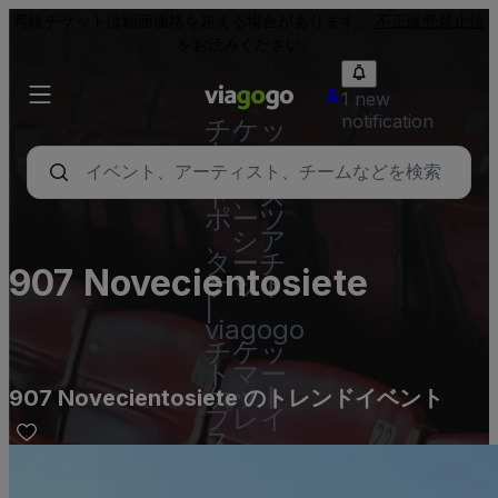
再販チケットは額面価格を超える場合があります。
不正販売禁止法
をお読みください。
1 new
notification
チケッ
ト - コ
ンサー
ト、ス
ポーツ
、シア
ターチ
907 Novecientosiete
ケット
|
viagogo
チケッ
トマー
ケット
907 Novecientosiete のトレンドイベント
プレイ
ス