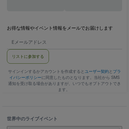
お得な情報やイベント情報をメールでお届けします
E
メ
ー
ル
リストに参加する
ア
ド
レ
ス
サインインするかアカウントを作成すると
ユーザー契約
と
プラ
イバシーポリシー
に同意したものとなります。当社から SMS
通知を受け取る場合がありますが、いつでもオプトアウトでき
ます。
世界中のライブイベント