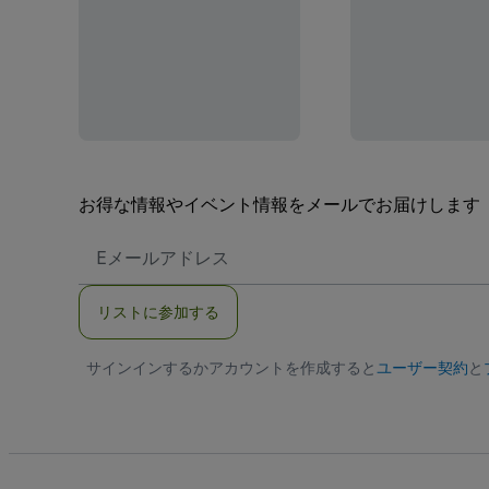
お得な情報やイベント情報をメールでお届けします
E
メ
ー
ル
リストに参加する
ア
ド
レ
サインインするかアカウントを作成すると
ス
ユーザー契約
と