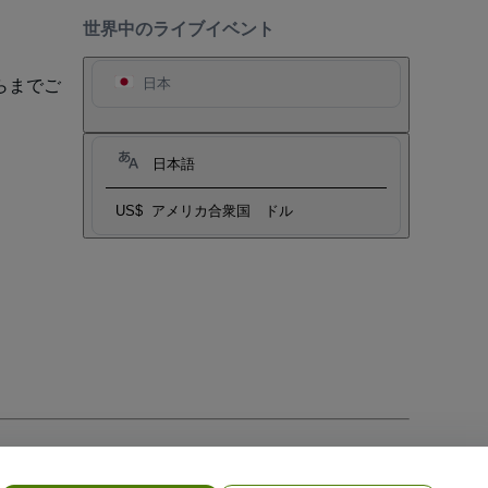
世界中のライブイベント
らまでご
日本
日本語
US$
アメリカ合衆国 ドル