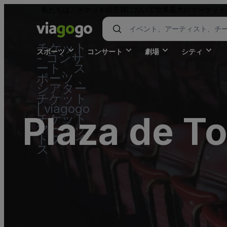
私たちは、チケットの売買において世界最大のマーケット
チケット
スポーツ
コンサート
劇場
シティ
- コンサ
ート、ス
ポーツ 、
シアター
チケット
| viagogo
Plaza de T
チケット
マーケッ
トプレイ
ス