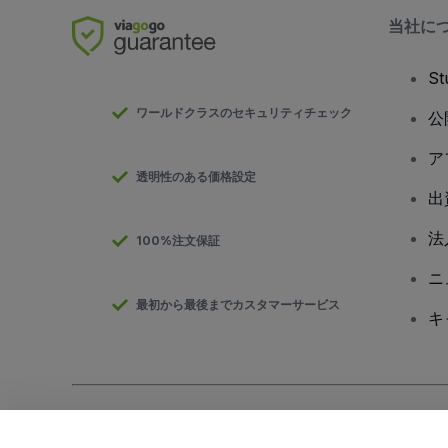
当社に
S
ワールドクラスのセキュリティチェック
公
ア
透明性のある価格設定
出
法
100%注文保証
ニ
最初から最後までカスタマーサービス
キ
Copyright; viagogo GmbH 2026
会社概要