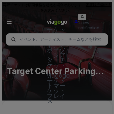
再販チケットは額面価格を超える場合があります。
不正販売禁止法
をお読みください。
1 new
notification
チケッ
ト - コ
ンサー
ト、ス
ポーツ
、シア
ターチ
ケット
Target Center Parking
|
viagogo
Lots
チケッ
トマー
ケット
プレイ
ス