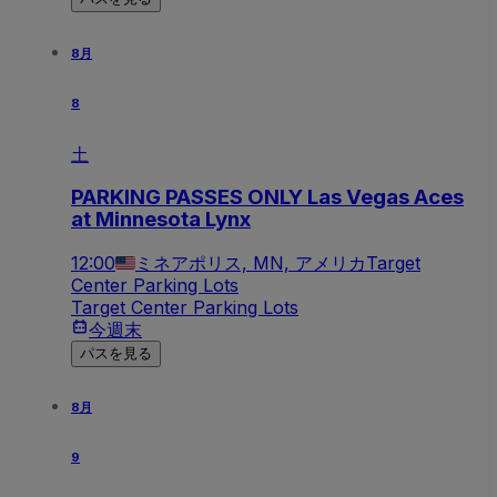
8月
8
土
PARKING PASSES ONLY Las Vegas Aces
at Minnesota Lynx
12:00
ミネアポリス, MN, アメリカ
Target
Center Parking Lots
Target Center Parking Lots
今週末
パスを見る
8月
9