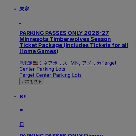
未定
PARKING PASSES ONLY 2026-27
Minnesota Timberwolves Season
Ticket Package (Includes Tickets for all
Home Games)
未定
ミネアポリス, MN, アメリカ
Target
Center Parking Lots
Target Center Parking Lots
パスを見る
10月
18
日
PARKING PASSES ONLY Disney