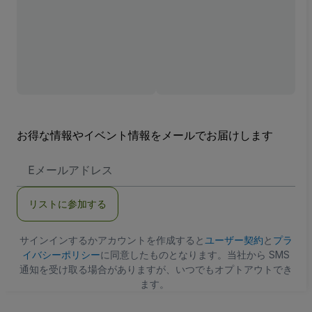
お得な情報やイベント情報をメールでお届けします
E
メ
ー
ル
リストに参加する
ア
ド
レ
ス
サインインするかアカウントを作成すると
ユーザー契約
と
プラ
イバシーポリシー
に同意したものとなります。当社から SMS
通知を受け取る場合がありますが、いつでもオプトアウトでき
ます。