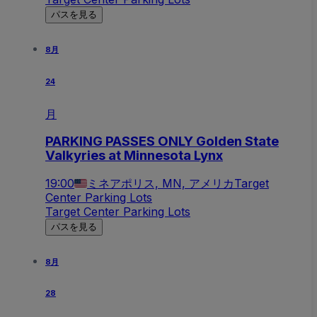
パスを見る
8月
24
月
PARKING PASSES ONLY Golden State
Valkyries at Minnesota Lynx
19:00
ミネアポリス, MN, アメリカ
Target
Center Parking Lots
Target Center Parking Lots
パスを見る
8月
28