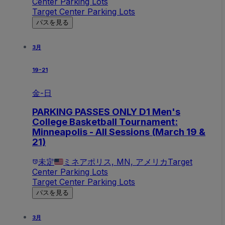
Center Parking Lots
Target Center Parking Lots
パスを見る
3月
19-21
金-日
PARKING PASSES ONLY D1 Men's
College Basketball Tournament:
Minneapolis - All Sessions (March 19 &
21)
未定
ミネアポリス, MN, アメリカ
Target
Center Parking Lots
Target Center Parking Lots
パスを見る
3月