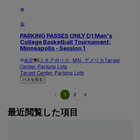
19
金
PARKING PASSES ONLY D1 Men's
College Basketball Tournament:
Minneapolis - Session 1
未定
ミネアポリス, MN, アメリカ
Target
Center Parking Lots
Target Center Parking Lots
パスを見る
1
2
最近閲覧した項目