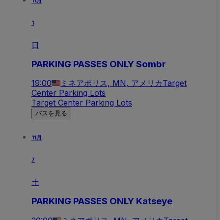
11月
1
日
PARKING PASSES ONLY Sombr
19:00
ミネアポリス, MN, アメリカ
Target
Center Parking Lots
Target Center Parking Lots
パスを見る
11月
7
土
PARKING PASSES ONLY Katseye