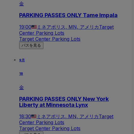
金
PARKING PASSES ONLY Tame Impala
19:00
ミネアポリス, MN, アメリカ
Target
Center Parking Lots
Target Center Parking Lots
パスを見る
9月
18
金
PARKING PASSES ONLY New York
Liberty at Minnesota Lynx
18:30
ミネアポリス, MN, アメリカ
Target
Center Parking Lots
Target Center Parking Lots