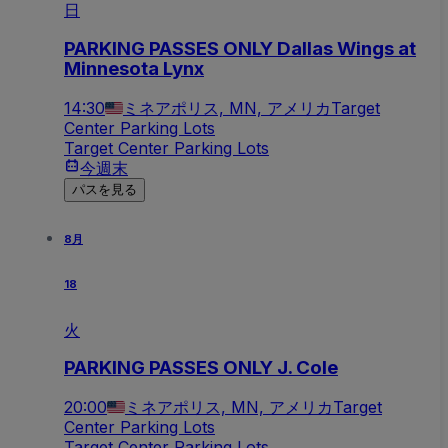
日
PARKING PASSES ONLY Dallas Wings at
Minnesota Lynx
14:30
ミネアポリス, MN, アメリカ
Target
Center Parking Lots
Target Center Parking Lots
今週末
パスを見る
8月
18
火
PARKING PASSES ONLY J. Cole
20:00
ミネアポリス, MN, アメリカ
Target
Center Parking Lots
Target Center Parking Lots