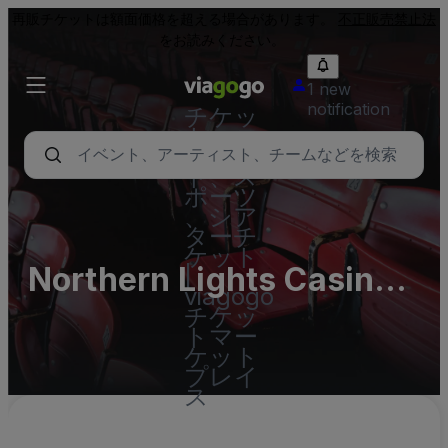
再販チケットは額面価格を超える場合があります。
不正販売禁止法
をお読みください。
1 new
notification
チケッ
ト - コ
ンサー
ト、ス
ポーツ
、シア
ターチ
ケット
Northern Lights Casino
|
viagogo
Parking Lots (InActive)
チケッ
トマー
ケット
プレイ
ス