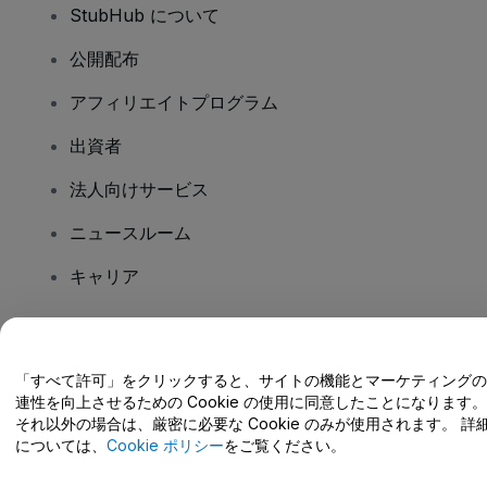
StubHub について
公開配布
アフィリエイトプログラム
出資者
法人向けサービス
ニュースルーム
キャリア
ご質問はありますか?
「すべて許可」をクリックすると、サイトの機能とマーケティングの
連性を向上させるための Cookie の使用に同意したことになります。
ヘルプセンター / こちらまでご連絡下さい
それ以外の場合は、厳密に必要な Cookie のみが使用されます。 詳
については、
Cookie ポリシー
をご覧ください。