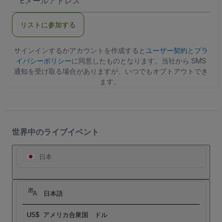
メ
ー
ル
リストに参加する
ア
ド
レ
ス
サインインするかアカウントを作成すると
ユーザー契約
と
プラ
イバシーポリシー
に同意したものとなります。当社から SMS
通知を受け取る場合がありますが、いつでもオプトアウトでき
ます。
世界中のライブイベント
日本
日本語
US$
アメリカ合衆国 ドル