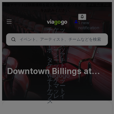
再販チケットは額面価格を超える場合があります。
不正販売禁止法
をお読みください。
1 new
notification
チケッ
ト - コ
ンサー
ト、ス
ポーツ
、シア
ターチ
ケット
Downtown Billings at
|
viagogo
South Park
チケッ
トマー
ケット
プレイ
ス