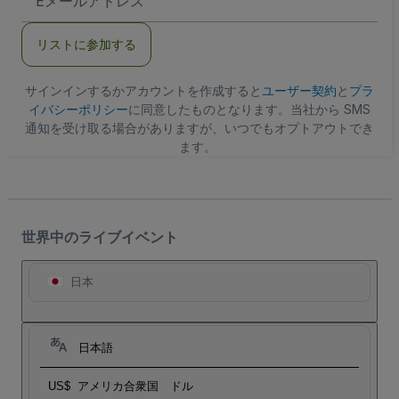
メ
ー
ル
リストに参加する
ア
ド
レ
ス
サインインするかアカウントを作成すると
ユーザー契約
と
プラ
イバシーポリシー
に同意したものとなります。当社から SMS
通知を受け取る場合がありますが、いつでもオプトアウトでき
ます。
世界中のライブイベント
日本
日本語
US$
アメリカ合衆国 ドル