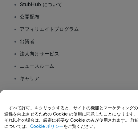
StubHub について
公開配布
アフィリエイトプログラム
出資者
法人向けサービス
ニュースルーム
キャリア
ご質問はありますか?
「すべて許可」をクリックすると、サイトの機能とマーケティングの
連性を向上させるための Cookie の使用に同意したことになります。
ヘルプセンター / こちらまでご連絡下さい
それ以外の場合は、厳密に必要な Cookie のみが使用されます。 詳
については、
Cookie ポリシー
をご覧ください。