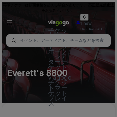
再販チケットは額面価格を超える場合があります。
不正販売禁止法
をお読みください。
1 new
notification
チケッ
ト - コ
ンサー
ト、ス
ポーツ
、シア
ターチ
ケット
Everett's 8800
|
viagogo
チケッ
トマー
ケット
プレイ
ス