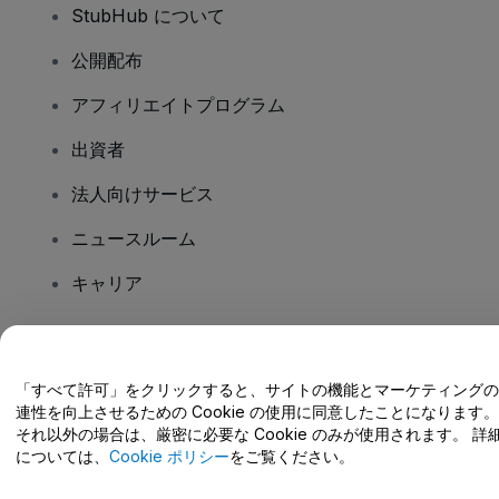
StubHub について
公開配布
アフィリエイトプログラム
出資者
法人向けサービス
ニュースルーム
キャリア
ご質問はありますか?
「すべて許可」をクリックすると、サイトの機能とマーケティングの
連性を向上させるための Cookie の使用に同意したことになります。
ヘルプセンター / こちらまでご連絡下さい
それ以外の場合は、厳密に必要な Cookie のみが使用されます。 詳
については、
Cookie ポリシー
をご覧ください。