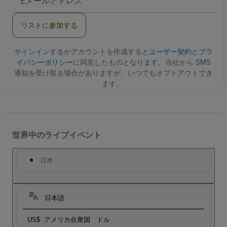
メ
ー
ル
リストに参加する
ア
ド
レ
ス
サインインするかアカウントを作成すると
ユーザー契約
と
プラ
イバシーポリシー
に同意したものとなります。当社から SMS
通知を受け取る場合がありますが、いつでもオプトアウトでき
ます。
世界中のライブイベント
日本
日本語
US$
アメリカ合衆国 ドル