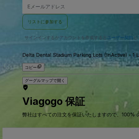
E
メ
ー
ル
リストに参加する
ア
ド
レ
サインインするかアカウントを作成すると
ス
ユーザー契約
と
Delta Dental Stadium Parking Lots (InActive)
-
1 
コピー
グーグルマップで開く
Viagogo 保証
弊社はすべての注文を保証いたしますので、100%