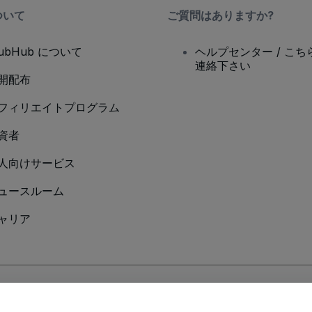
ついて
ご質問はありますか?
tubHub について
ヘルプセンター / こち
連絡下さい
開配布
フィリエイトプログラム
資者
人向けサービス
ュースルーム
ャリア
Cookieポリシー
、
モバイルプライバシーポリシー
に同意したものとします。