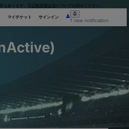
合もあります。
不正転売禁止法
についてお読みください。
り
マイチケット
サインイン
1 new notification
InActive)