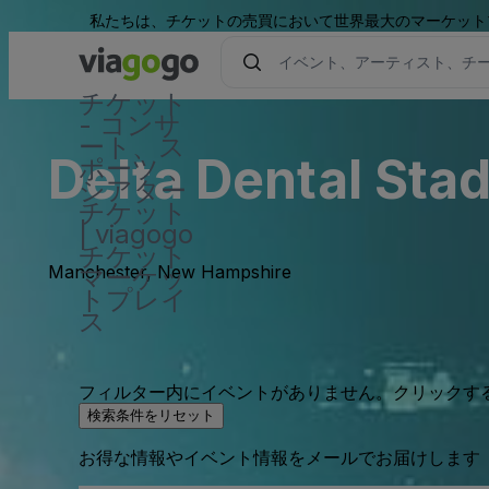
私たちは、チケットの売買において世界最大のマーケット
チケット
- コンサ
ート、ス
Delta Dental Stad
ポーツ 、
シアター
チケット
| viagogo
チケット
Manchester, New Hampshire
マーケッ
トプレイ
ス
フィルター内にイベントがありません。クリックす
検索条件をリセット
お得な情報やイベント情報をメールでお届けします