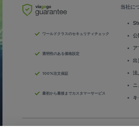
当社に
S
ワールドクラスのセキュリティチェック
公
ア
透明性のある価格設定
出
法
100%注文保証
ニ
最初から最後までカスタマーサービス
キ
Copyright; viagogo GmbH 2026
会社概要
当Webサイトを使用することで
利用規約
、
プライバシー ポリシー
、