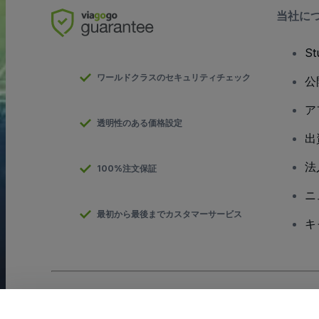
当社に
S
ワールドクラスのセキュリティチェック
公
ア
透明性のある価格設定
出
法
100%注文保証
ニ
最初から最後までカスタマーサービス
キ
Copyright; viagogo GmbH 2026
会社概要
当Webサイトを使用することで
利用規約
、
プライバシー ポリシー
、