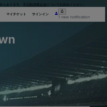
合もあります。
不正転売禁止法
についてお読みください。
り
マイチケット
サインイン
1 new notification
own