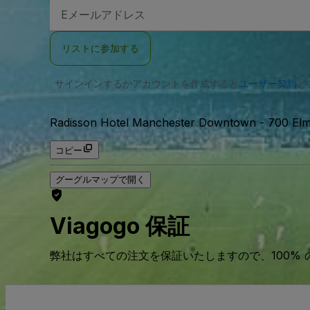
E
メ
ー
ル
リストに参加する
ア
ド
レ
サインインするかアカウントを作成すると
ス
ユーザー契約
と
Radisson Hotel Manchester Downtown
-
700 Elm
コピー
グーグルマップで開く
Viagogo 保証
弊社はすべての注文を保証いたしますので、100%