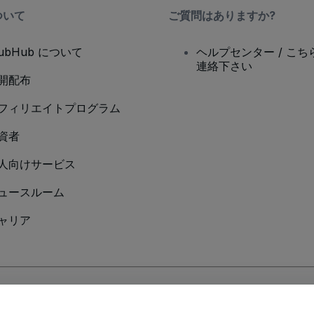
ついて
ご質問はありますか?
tubHub について
ヘルプセンター / こち
連絡下さい
開配布
フィリエイトプログラム
資者
人向けサービス
ュースルーム
ャリア
Cookieポリシー
、
モバイルプライバシーポリシー
に同意したものとします。