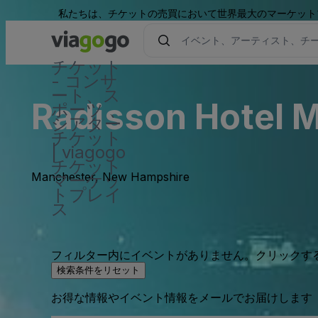
私たちは、チケットの売買において世界最大のマーケット
チケット
- コンサ
ート、ス
Radisson Hotel
ポーツ 、
シアター
チケット
| viagogo
チケット
Manchester, New Hampshire
マーケッ
トプレイ
ス
フィルター内にイベントがありません。クリックす
検索条件をリセット
お得な情報やイベント情報をメールでお届けします