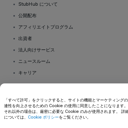
StubHub について
公開配布
アフィリエイトプログラム
出資者
法人向けサービス
ニュースルーム
キャリア
ご質問はありますか?
「すべて許可」をクリックすると、サイトの機能とマーケティングの
連性を向上させるための Cookie の使用に同意したことになります。
ヘルプセンター / こちらまでご連絡下さい
それ以外の場合は、厳密に必要な Cookie のみが使用されます。 詳
については、
Cookie ポリシー
をご覧ください。