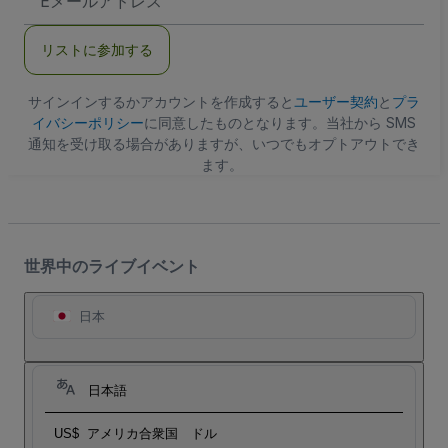
メ
ー
ル
リストに参加する
ア
ド
レ
ス
サインインするかアカウントを作成すると
ユーザー契約
と
プラ
イバシーポリシー
に同意したものとなります。当社から SMS
通知を受け取る場合がありますが、いつでもオプトアウトでき
ます。
世界中のライブイベント
日本
日本語
US$
アメリカ合衆国 ドル