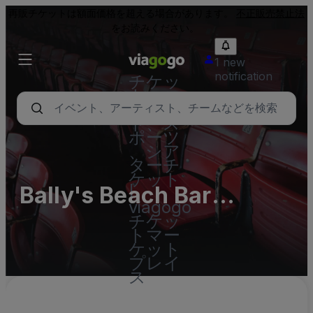
再販チケットは額面価格を超える場合があります。
不正販売禁止法
をお読みください。
1 new
notification
チケッ
ト - コ
ンサー
ト、ス
ポーツ
、シア
ターチ
ケット
Bally's Beach Bar
|
viagogo
Parking Lots (InActive)
チケッ
トマー
ケット
プレイ
ス