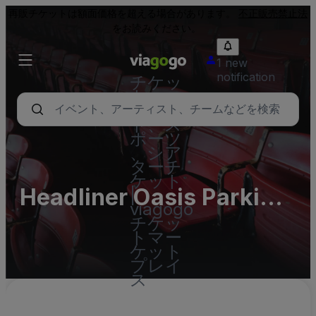
再販チケットは額面価格を超える場合があります。
不正販売禁止法
をお読みください。
1 new
notification
チケッ
ト - コ
ンサー
ト、ス
ポーツ
、シア
ターチ
ケット
Headliner Oasis Parking
|
viagogo
Lots (InActive)
チケッ
トマー
ケット
プレイ
ス