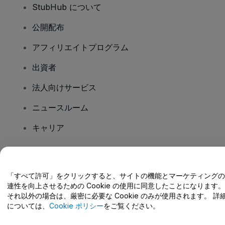
StubHub について
公開配布
アフィリエイトプログラム
出資者
法人向けサービス
ニュースルーム
キャリア
ご質問はありますか?
「すべて許可」をクリックすると、サイトの機能とマーケティングの
連性を向上させるための Cookie の使用に同意したことになります。
ヘルプセンター / こちらまでご連絡下さい
それ以外の場合は、厳密に必要な Cookie のみが使用されます。 詳
については、
Cookie ポリシー
をご覧ください。