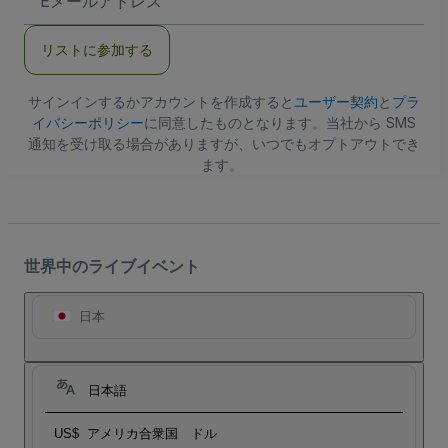
メ
ー
ル
リストに参加する
ア
ド
レ
ス
サインインするかアカウントを作成すると
ユーザー契約
と
プラ
イバシーポリシー
に同意したものとなります。当社から SMS
通知を受け取る場合がありますが、いつでもオプトアウトでき
ます。
世界中のライブイベント
日本
日本語
US$
アメリカ合衆国 ドル