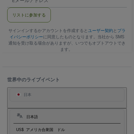
メ
ー
ル
リストに参加する
ア
ド
レ
ス
サインインするかアカウントを作成すると
ユーザー契約
と
プラ
イバシーポリシー
に同意したものとなります。当社から SMS
通知を受け取る場合がありますが、いつでもオプトアウトでき
ます。
世界中のライブイベント
日本
日本語
US$
アメリカ合衆国 ドル