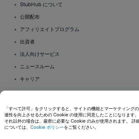
StubHub について
公開配布
アフィリエイトプログラム
出資者
法人向けサービス
ニュースルーム
キャリア
ご質問はありますか?
「すべて許可」をクリックすると、サイトの機能とマーケティングの
連性を向上させるための Cookie の使用に同意したことになります。
ヘルプセンター / こちらまでご連絡下さい
それ以外の場合は、厳密に必要な Cookie のみが使用されます。 詳
については、
Cookie ポリシー
をご覧ください。