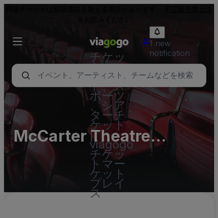
再販チケットは額面価格を超える場合があります。
不正販売禁止法
をお読みください。
1 new
notification
チケッ
ト - コ
ンサー
ト、ス
ポーツ
、シア
ターチ
ケット
McCarter Theatre
|
viagogo
Center - Complex
チケッ
トマー
Parking Lots (InActive)
ケット
プレイ
ス