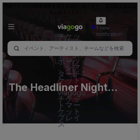
再販チケットは額面価格を超える場合があります。
不正販売禁止法
をお読みください。
1 new
notification
チケッ
ト - コ
ンサー
ト、ス
ポーツ
、シア
ターチ
ケット
The Headliner Night
|
viagogo
Club Parking Lots
チケッ
トマー
ケット
プレイ
ス