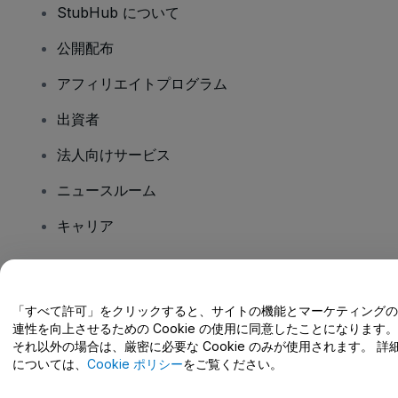
StubHub について
公開配布
アフィリエイトプログラム
出資者
法人向けサービス
ニュースルーム
キャリア
ご質問はありますか?
「すべて許可」をクリックすると、サイトの機能とマーケティングの
連性を向上させるための Cookie の使用に同意したことになります。
ヘルプセンター / こちらまでご連絡下さい
それ以外の場合は、厳密に必要な Cookie のみが使用されます。 詳
については、
Cookie ポリシー
をご覧ください。