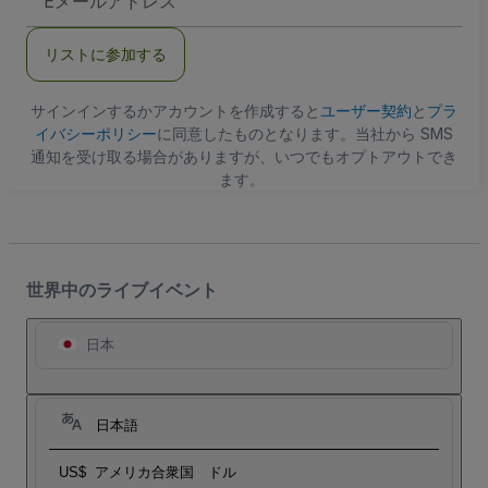
メ
ー
ル
リストに参加する
ア
ド
レ
ス
サインインするかアカウントを作成すると
ユーザー契約
と
プラ
イバシーポリシー
に同意したものとなります。当社から SMS
通知を受け取る場合がありますが、いつでもオプトアウトでき
ます。
世界中のライブイベント
日本
日本語
US$
アメリカ合衆国 ドル