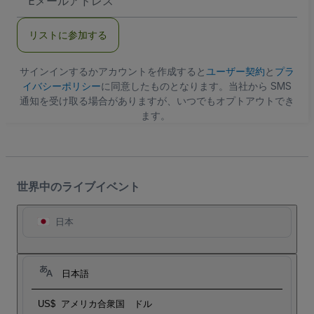
メ
ー
ル
リストに参加する
ア
ド
レ
ス
サインインするかアカウントを作成すると
ユーザー契約
と
プラ
イバシーポリシー
に同意したものとなります。当社から SMS
通知を受け取る場合がありますが、いつでもオプトアウトでき
ます。
世界中のライブイベント
日本
日本語
US$
アメリカ合衆国 ドル