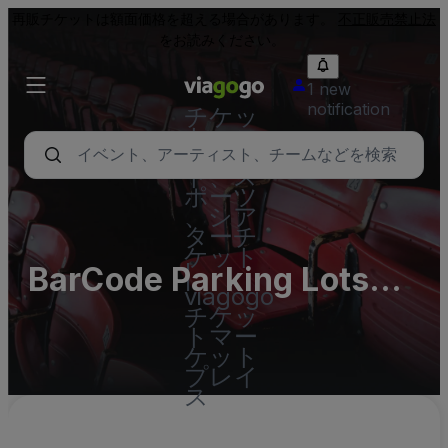
再販チケットは額面価格を超える場合があります。
不正販売禁止法
をお読みください。
1 new
notification
チケッ
ト - コ
ンサー
ト、ス
ポーツ
、シア
ターチ
ケット
BarCode Parking Lots
|
viagogo
(InActive)
チケッ
トマー
ケット
プレイ
ス