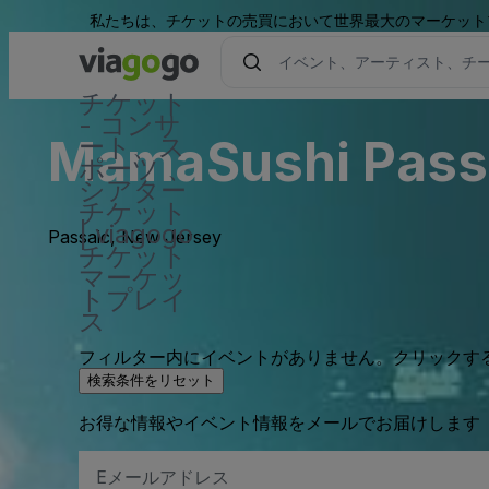
私たちは、チケットの売買において世界最大のマーケット
チケット
- コンサ
MamaSushi Passaí
ート、ス
ポーツ 、
シアター
チケット
| viagogo
Passaic, New Jersey
チケット
マーケッ
トプレイ
ス
フィルター内にイベントがありません。クリックす
検索条件をリセット
お得な情報やイベント情報をメールでお届けします
E
メ