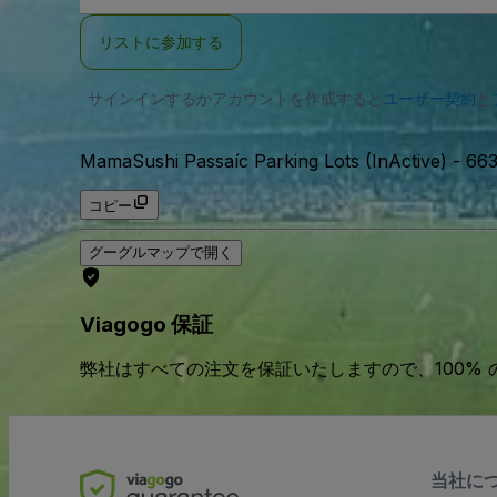
ー
ル
リストに参加する
ア
ド
レ
サインインするかアカウントを作成すると
ス
ユーザー契約
と
MamaSushi Passaíc Parking Lots (InActive)
-
663
コピー
グーグルマップで開く
Viagogo 保証
弊社はすべての注文を保証いたしますので、100%
当社に