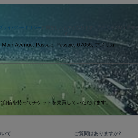
プライバシーポリシー
に同意したものとなります。当社から SMS 通
す。
 Main Avenue, Passaic, Passaic, 07055, アメリカ
 の自信を持ってチケットを売買していただけます。
ついて
ご質問はありますか?