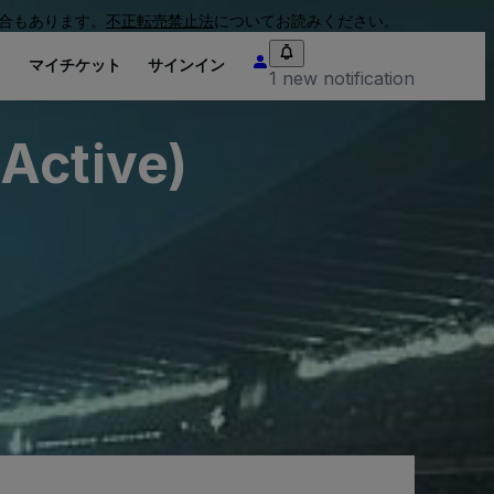
合もあります。
不正転売禁止法
についてお読みください。
り
マイチケット
サインイン
1 new notification
Active)