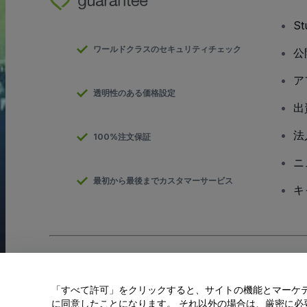
S
ワールドクラスのセキュリティチェック
公
ア
透明性のある価格設定
出
法
100%注文保証
ニ
最初から最後までカスタマーサービス
キ
Copyright; viagogo GmbH 2026
会社概要
当Webサイトを使用することで
利用規約
、
プライバシー ポリシー
、
「すべて許可」をクリックすると、サイトの機能とマーケティ
私の個人情報を共有しない/あなたのプライバシーの選択
に同意したことになります。 それ以外の場合は、厳密に必要な