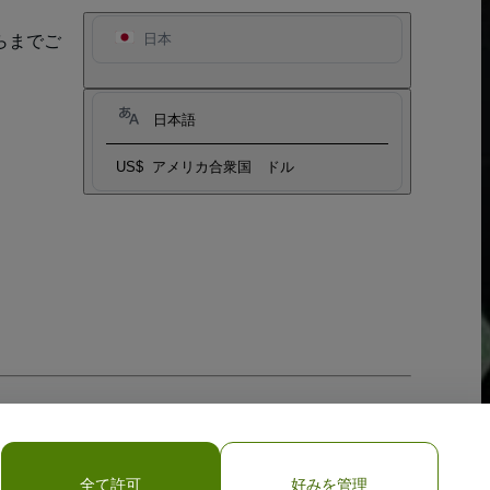
らまでご
日本
日本語
US$
アメリカ合衆国 ドル
全て許可
好みを管理