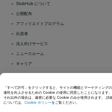
StubHub について
公開配布
アフィリエイトプログラム
出資者
法人向けサービス
ニュースルーム
キャリア
ご質問はありますか?
「すべて許可」をクリックすると、サイトの機能とマーケティングの
連性を向上させるための Cookie の使用に同意したことになります。
ヘルプセンター / こちらまでご連絡下さい
それ以外の場合は、厳密に必要な Cookie のみが使用されます。 詳
については、
Cookie ポリシー
をご覧ください。