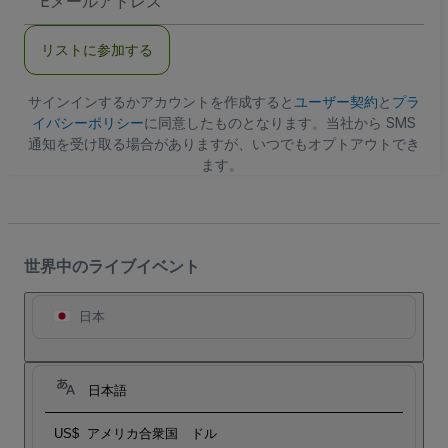
メ
ー
ル
リストに参加する
ア
ド
レ
ス
サインインするかアカウントを作成すると
ユーザー契約
と
プラ
イバシーポリシー
に同意したものとなります。当社から SMS
通知を受け取る場合がありますが、いつでもオプトアウトでき
ます。
世界中のライブイベント
日本
日本語
US$
アメリカ合衆国 ドル