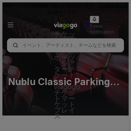
再販チケットは額面価格を超える場合があります。
不正販売禁止法
をお読みください。
1 new
notification
チケッ
ト - コ
ンサー
ト、ス
ポーツ
、シア
ターチ
ケット
Nublu Classic Parking
|
viagogo
Lots
チケッ
トマー
ケット
プレイ
ス