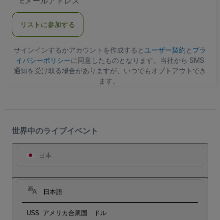
メ
ー
ル
リストに参加する
ア
ド
レ
ス
サインインするかアカウントを作成すると
ユーザー契約
と
プラ
イバシーポリシー
に同意したものとなります。当社から SMS
通知を受け取る場合がありますが、いつでもオプトアウトでき
ます。
世界中のライブイベント
日本
日本語
US$
アメリカ合衆国 ドル