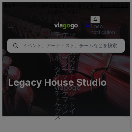
再販チケットは額面価格を超える場合があります。
不正販売禁止法
をお読みください。
1 new
notification
チケッ
ト - コ
ンサー
ト、ス
ポーツ
、シア
ターチ
ケット
Legacy House Studio
|
viagogo
チケッ
トマー
ケット
プレイ
ス