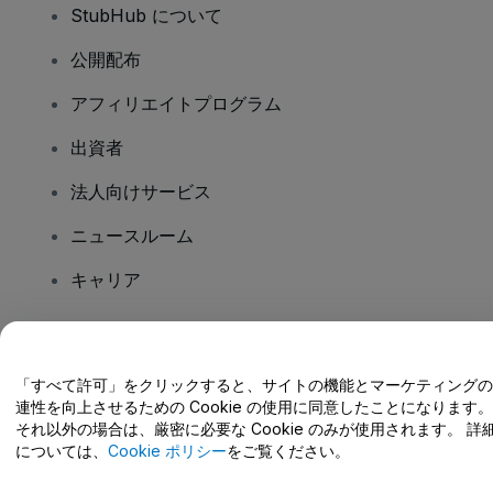
StubHub について
公開配布
アフィリエイトプログラム
出資者
法人向けサービス
ニュースルーム
キャリア
ご質問はありますか?
「すべて許可」をクリックすると、サイトの機能とマーケティングの
連性を向上させるための Cookie の使用に同意したことになります。
ヘルプセンター / こちらまでご連絡下さい
それ以外の場合は、厳密に必要な Cookie のみが使用されます。 詳
については、
Cookie ポリシー
をご覧ください。