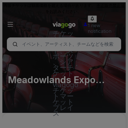
再販チケットは額面価格を超える場合があります。
不正販売禁止法
をお読みください。
1 new
notification
チケッ
ト - コ
ンサー
ト、ス
ポーツ
、シア
ターチ
ケット
Meadowlands Expo
|
viagogo
Center Parking Lots
チケッ
トマー
(InActive)
ケット
プレイ
ス