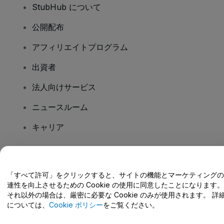
StubHub について
公開配布
アフィリエイトプログラム
出資者
法人向けサービス
ニュースルーム
キャリア
ご質問はありますか?
「すべて許可」をクリックすると、サイトの機能とマーケティングの
連性を向上させるための Cookie の使用に同意したことになります。
ヘルプセンター / こちらまでご連絡下さい
それ以外の場合は、厳密に必要な Cookie のみが使用されます。 詳
については、
Cookie ポリシー
をご覧ください。