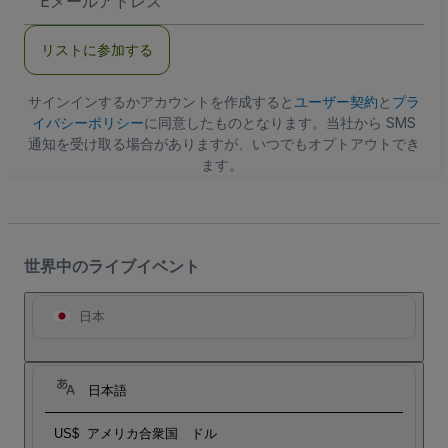
メ
ー
ル
リストに参加する
ア
ド
レ
ス
サインインするかアカウントを作成すると
ユーザー契約
と
プラ
イバシーポリシー
に同意したものとなります。当社から SMS
通知を受け取る場合がありますが、いつでもオプトアウトでき
ます。
世界中のライブイベント
日本
日本語
US$
アメリカ合衆国 ドル