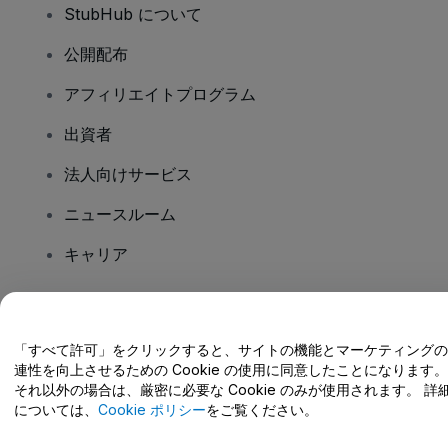
StubHub について
公開配布
アフィリエイトプログラム
出資者
法人向けサービス
ニュースルーム
キャリア
ご質問はありますか?
「すべて許可」をクリックすると、サイトの機能とマーケティングの
連性を向上させるための Cookie の使用に同意したことになります。
ヘルプセンター / こちらまでご連絡下さい
それ以外の場合は、厳密に必要な Cookie のみが使用されます。 詳
については、
Cookie ポリシー
をご覧ください。