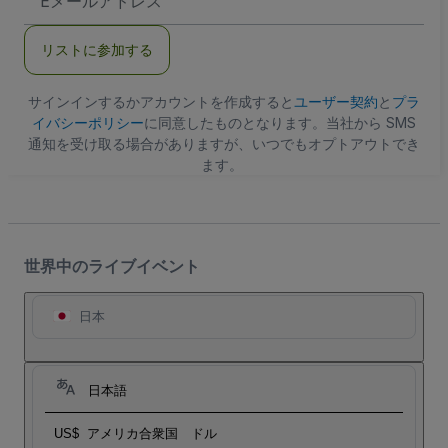
メ
ー
ル
リストに参加する
ア
ド
レ
ス
サインインするかアカウントを作成すると
ユーザー契約
と
プラ
イバシーポリシー
に同意したものとなります。当社から SMS
通知を受け取る場合がありますが、いつでもオプトアウトでき
ます。
世界中のライブイベント
日本
日本語
US$
アメリカ合衆国 ドル