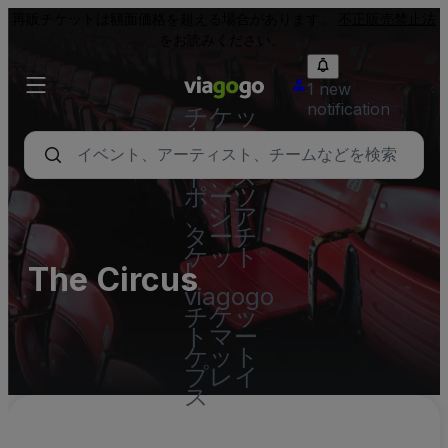
再販チケットは額面価格を超える場合があります。
不正販売禁止法
をお読みください。
1 new
notification
チケッ
ト - コ
ンサー
ト、ス
ポーツ
、シア
ターチ
ケット
The Circus
|
viagogo
チケッ
トマー
ケット
プレイ
ス