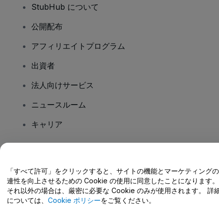
StubHub について
公開配布
アフィリエイトプログラム
出資者
法人向けサービス
ニュースルーム
キャリア
ご質問はありますか?
「すべて許可」をクリックすると、サイトの機能とマーケティングの
連性を向上させるための Cookie の使用に同意したことになります。
ヘルプセンター / こちらまでご連絡下さい
それ以外の場合は、厳密に必要な Cookie のみが使用されます。 詳
については、
Cookie ポリシー
をご覧ください。