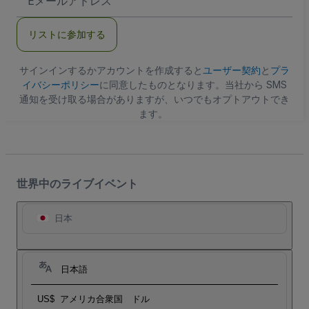
メ
ー
ル
リストに参加する
ア
ド
レ
ス
サインインするかアカウントを作成すると
ユーザー契約
と
プラ
イバシーポリシー
に同意したものとなります。当社から SMS
通知を受け取る場合がありますが、いつでもオプトアウトでき
ます。
世界中のライブイベント
日本
日本語
US$
アメリカ合衆国 ドル