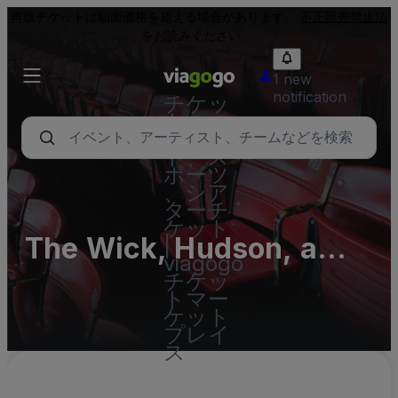
再販チケットは額面価格を超える場合があります。
不正販売禁止法
をお読みください。
1 new
notification
チケッ
ト - コ
ンサー
ト、ス
ポーツ
、シア
ターチ
ケット
The Wick, Hudson, a
|
viagogo
Tribute Portfolio Hotel
チケッ
トマー
ケット
プレイ
ス