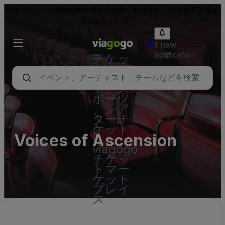
再販チケットは額面価格を超える場合があります。
不正販売禁止法
をお読みください。
1 new
notification
チケッ
ト - コ
ンサー
ト、ス
ポーツ
、シア
ターチ
ケット
Voices of Ascension
|
viagogo
チケッ
トマー
ケット
プレイ
ス