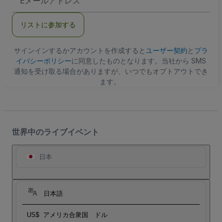
メ
ー
ル
リストに参加する
ア
ド
レ
ス
サインインするかアカウントを作成すると
ユーザー契約
と
プラ
イバシーポリシー
に同意したものとなります。当社から SMS
通知を受け取る場合がありますが、いつでもオプトアウトでき
ます。
世界中のライブイベント
日本
日本語
US$
アメリカ合衆国 ドル