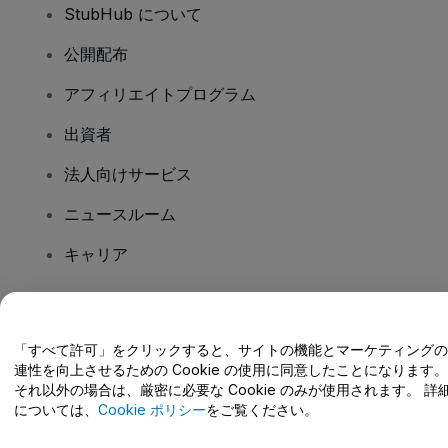
StubHub について
公開配布
アフィリエイトプログラム
出資者
法人向けサービス
ニュースルーム
キャリア
ご質問はありますか?
「すべて許可」をクリックすると、サイトの機能とマーケティングの
連性を向上させるための Cookie の使用に同意したことになります。
ヘルプセンター / こちらまでご連絡下さい
それ以外の場合は、厳密に必要な Cookie のみが使用されます。 詳
については、
Cookie ポリシー
をご覧ください。