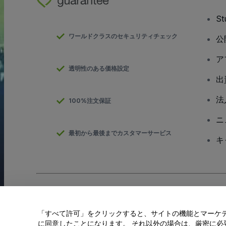
S
ワールドクラスのセキュリティチェック
公
ア
透明性のある価格設定
出
法
100%注文保証
ニ
最初から最後までカスタマーサービス
キ
Copyright; viagogo GmbH 2026
会社概要
当Webサイトを使用することで
利用規約
、
プライバシー ポリシー
、
「すべて許可」をクリックすると、サイトの機能とマーケティ
私の個人情報を共有しない/あなたのプライバシーの選択
に同意したことになります。 それ以外の場合は、厳密に必要な