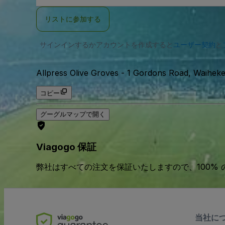
ー
ル
リストに参加する
ア
ド
レ
サインインするかアカウントを作成すると
ス
ユーザー契約
と
Allpress Olive Groves
-
1 Gordons Road, Waihe
コピー
グーグルマップで開く
Viagogo 保証
弊社はすべての注文を保証いたしますので、100%
当社に