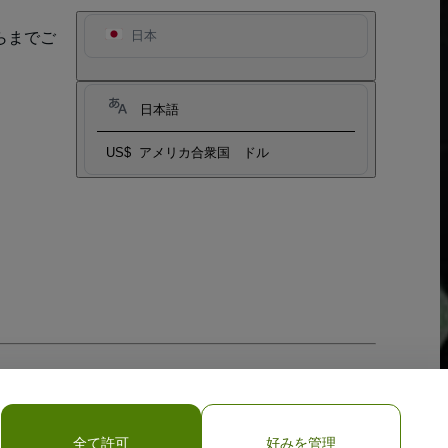
らまでご
日本
日本語
US$
アメリカ合衆国 ドル
全て許可
好みを管理