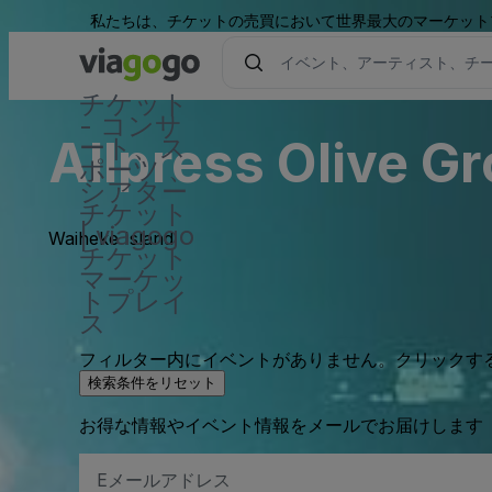
私たちは、チケットの売買において世界最大のマーケット
チケット
- コンサ
Allpress Olive G
ート、ス
ポーツ 、
シアター
チケット
| viagogo
Waiheke Island
チケット
マーケッ
トプレイ
ス
フィルター内にイベントがありません。クリックす
検索条件をリセット
お得な情報やイベント情報をメールでお届けします
E
メ