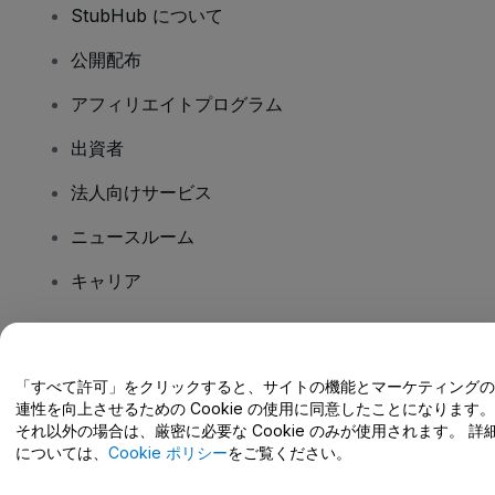
StubHub について
公開配布
アフィリエイトプログラム
出資者
法人向けサービス
ニュースルーム
キャリア
ご質問はありますか?
「すべて許可」をクリックすると、サイトの機能とマーケティングの
連性を向上させるための Cookie の使用に同意したことになります。
ヘルプセンター / こちらまでご連絡下さい
それ以外の場合は、厳密に必要な Cookie のみが使用されます。 詳
については、
Cookie ポリシー
をご覧ください。