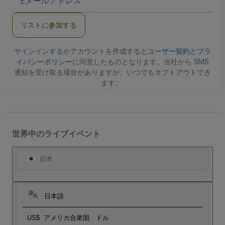
メ
ー
ル
リストに参加する
ア
ド
レ
ス
サインインするかアカウントを作成すると
ユーザー契約
と
プラ
イバシーポリシー
に同意したものとなります。当社から SMS
通知を受け取る場合がありますが、いつでもオプトアウトでき
ます。
世界中のライブイベント
日本
日本語
US$
アメリカ合衆国 ドル