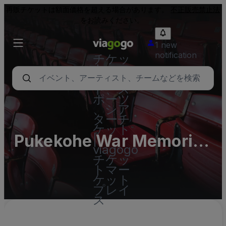
再販チケットは額面価格を超える場合があります。
不正販売禁止法
をお読みください。
1 new
notification
チケッ
ト - コ
ンサー
ト、ス
ポーツ
、シア
ターチ
ケット
Pukekohe War Memorial
|
viagogo
Hall
チケッ
トマー
ケット
プレイ
ス