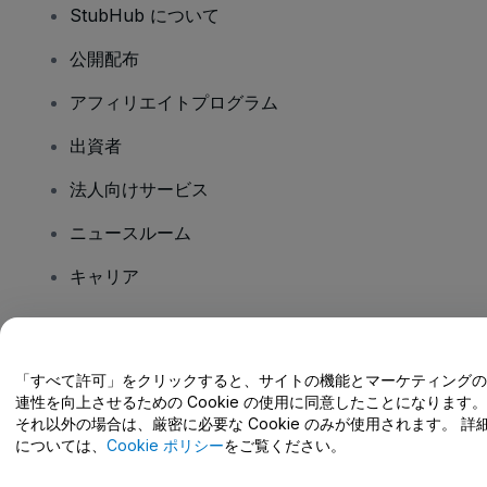
StubHub について
公開配布
アフィリエイトプログラム
出資者
法人向けサービス
ニュースルーム
キャリア
ご質問はありますか?
「すべて許可」をクリックすると、サイトの機能とマーケティングの
連性を向上させるための Cookie の使用に同意したことになります。
ヘルプセンター / こちらまでご連絡下さい
それ以外の場合は、厳密に必要な Cookie のみが使用されます。 詳
については、
Cookie ポリシー
をご覧ください。