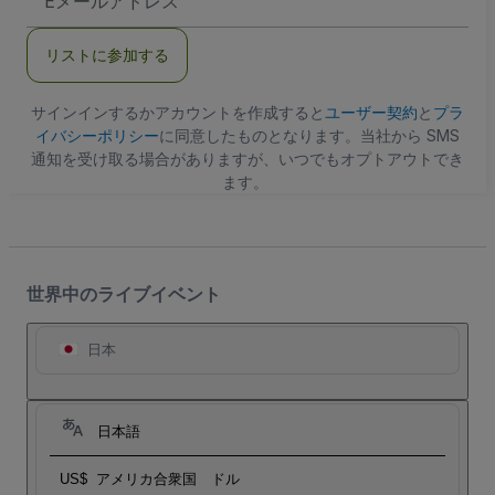
メ
ー
ル
リストに参加する
ア
ド
レ
ス
サインインするかアカウントを作成すると
ユーザー契約
と
プラ
イバシーポリシー
に同意したものとなります。当社から SMS
通知を受け取る場合がありますが、いつでもオプトアウトでき
ます。
世界中のライブイベント
日本
日本語
US$
アメリカ合衆国 ドル