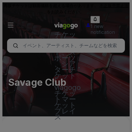
再販チケットは額面価格を超える場合があります。
不正販売禁止法
をお読みください。
1 new
notification
チケッ
ト - コ
ンサー
ト、ス
ポーツ
、シア
ターチ
ケット
Savage Club
|
viagogo
チケッ
トマー
ケット
プレイ
ス