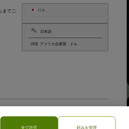
らまでご
日本
日本語
US$
アメリカ合衆国 ドル
全て許可
好みを管理