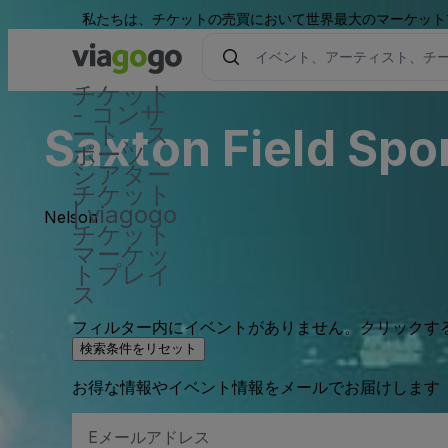
私たちは、チケットの売買において世界最大のマーケット
チケット
- コンサ
Saxton Field Spo
ート、ス
ポーツ 、
シアター
チケット
| viagogo
Nelson
チケット
マーケッ
トプレイ
ス
フィルター内にイベントがありません。クリックす
検索条件をリセット
お得な情報やイベント情報をメールでお届けします
E
メ