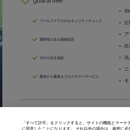
S
ワールドクラスのセキュリティチェック
公
ア
透明性のある価格設定
出
法
100%注文保証
ニ
最初から最後までカスタマーサービス
キ
Copyright; viagogo GmbH 2026
会社概要
当Webサイトを使用することで
利用規約
、
プライバシー ポリシー
、
「すべて許可」をクリックすると、サイトの機能とマーケティ
私の個人情報を共有しない/あなたのプライバシーの選択
に同意したことになります。 それ以外の場合は、厳密に必要な