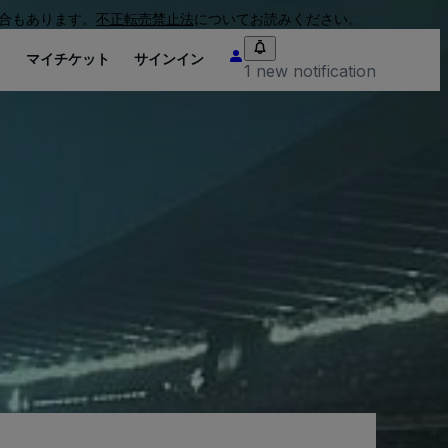
合もあります。
不正転売禁止法
についてお読みください。
り
マイチケット
サインイン
1 new notification