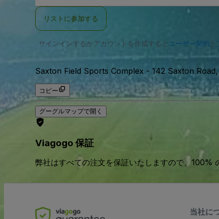
ー
ル
リストに参加する
ア
ド
レ
サインインするかアカウントを作成すると
ス
ユーザー契約
と
Saxton Field Sports Complex
-
142 Saxton Roa
コピー
グーグルマップで開く
Viagogo 保証
弊社はすべての注文を保証いたしますので、100%
当社に