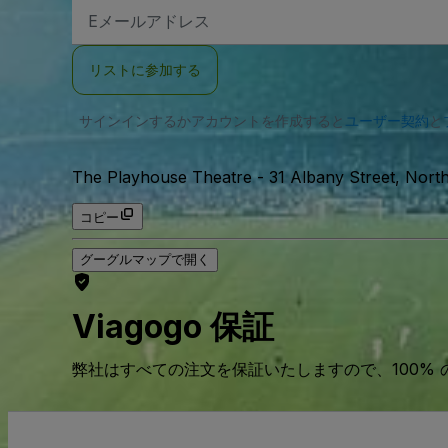
E
メ
ー
ル
リストに参加する
ア
ド
レ
サインインするかアカウントを作成すると
ス
ユーザー契約
と
The Playhouse Theatre
-
31 Albany Street, N
コピー
グーグルマップで開く
Viagogo 保証
弊社はすべての注文を保証いたしますので、100%