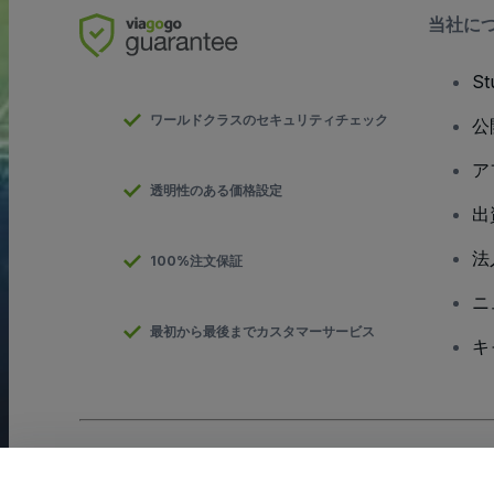
当社に
S
ワールドクラスのセキュリティチェック
公
ア
透明性のある価格設定
出
法
100%注文保証
ニ
最初から最後までカスタマーサービス
キ
Copyright; viagogo GmbH 2026
会社概要
当Webサイトを使用することで
利用規約
、
プライバシー ポリシー
、