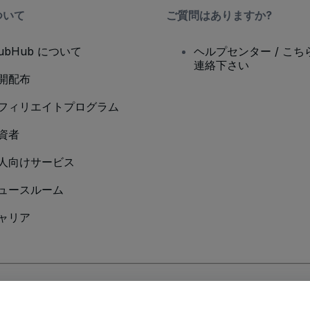
ついて
ご質問はありますか?
tubHub について
ヘルプセンター / こち
連絡下さい
開配布
フィリエイトプログラム
資者
人向けサービス
ュースルーム
ャリア
Cookieポリシー
、
モバイルプライバシーポリシー
に同意したものとします。