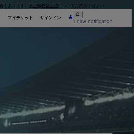
合もあります。
不正転売禁止法
についてお読みください。
り
マイチケット
サインイン
1 new notification