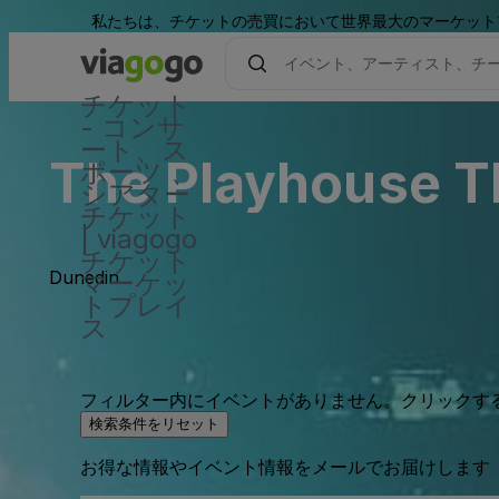
私たちは、チケットの売買において世界最大のマーケット
チケット
- コンサ
ート、ス
The Playhouse T
ポーツ 、
シアター
チケット
| viagogo
チケット
Dunedin
マーケッ
トプレイ
ス
フィルター内にイベントがありません。クリックす
検索条件をリセット
お得な情報やイベント情報をメールでお届けします