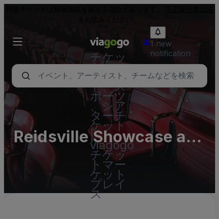
再販チケットは額面価格を超える場合があります。
不正販売禁止法
をお読みください。
1 new
notification
チケッ
ト - コ
ンサー
ト、ス
ポーツ
、シア
ターチ
ケット
Reidsville Showcase at
|
viagogo
The Rockingham
チケッ
トマー
Theater Parking Lots
ケット
プレイ
(InActive)
ス