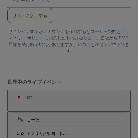
メ
ー
ル
リストに参加する
ア
ド
レ
ス
サインインするかアカウントを作成すると
ユーザー契約
と
プラ
イバシーポリシー
に同意したものとなります。当社から SMS
通知を受け取る場合がありますが、いつでもオプトアウトでき
ます。
世界中のライブイベント
日本
日本語
US$
アメリカ合衆国 ドル