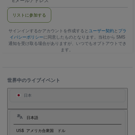
メ
ー
ル
リストに参加する
ア
ド
レ
ス
サインインするかアカウントを作成すると
ユーザー契約
と
プラ
イバシーポリシー
に同意したものとなります。当社から SMS
通知を受け取る場合がありますが、いつでもオプトアウトでき
ます。
世界中のライブイベント
日本
日本語
US$
アメリカ合衆国 ドル