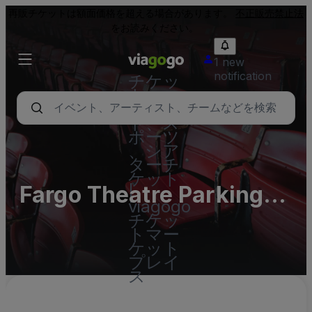
再販チケットは額面価格を超える場合があります。
不正販売禁止法
をお読みください。
1 new
notification
チケッ
ト - コ
ンサー
ト、ス
ポーツ
、シア
ターチ
ケット
Fargo Theatre Parking
|
viagogo
Lots (InActive)
チケッ
トマー
ケット
プレイ
ス