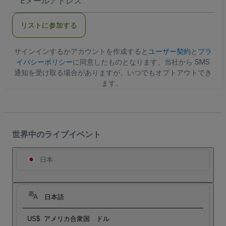
メ
ー
ル
リストに参加する
ア
ド
レ
ス
サインインするかアカウントを作成すると
ユーザー契約
と
プラ
イバシーポリシー
に同意したものとなります。当社から SMS
通知を受け取る場合がありますが、いつでもオプトアウトでき
ます。
世界中のライブイベント
日本
日本語
US$
アメリカ合衆国 ドル