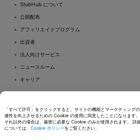
StubHub について
公開配布
アフィリエイトプログラム
出資者
法人向けサービス
ニュースルーム
キャリア
ご質問はありますか?
「すべて許可」をクリックすると、サイトの機能とマーケティングの
連性を向上させるための Cookie の使用に同意したことになります。
ヘルプセンター / こちらまでご連絡下さい
それ以外の場合は、厳密に必要な Cookie のみが使用されます。 詳
については、
Cookie ポリシー
をご覧ください。