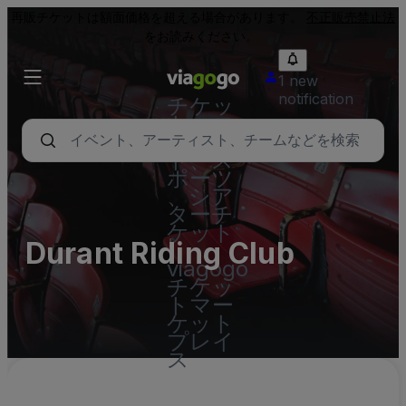
再販チケットは額面価格を超える場合があります。
不正販売禁止法
をお読みください。
1 new
notification
チケッ
ト - コ
ンサー
ト、ス
ポーツ
、シア
ターチ
ケット
Durant Riding Club
|
viagogo
チケッ
トマー
ケット
プレイ
ス