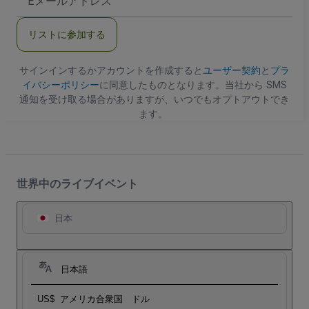
メ
ー
ル
リストに参加する
ア
ド
レ
ス
サインインするかアカウントを作成すると
ユーザー契約
と
プラ
イバシーポリシー
に同意したものとなります。当社から SMS
通知を受け取る場合がありますが、いつでもオプトアウトでき
ます。
世界中のライブイベント
日本
日本語
US$
アメリカ合衆国 ドル