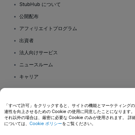
StubHub について
公開配布
アフィリエイトプログラム
出資者
法人向けサービス
ニュースルーム
キャリア
ご質問はありますか?
「すべて許可」をクリックすると、サイトの機能とマーケティングの
連性を向上させるための Cookie の使用に同意したことになります。
ヘルプセンター / こちらまでご連絡下さい
それ以外の場合は、厳密に必要な Cookie のみが使用されます。 詳
については、
Cookie ポリシー
をご覧ください。