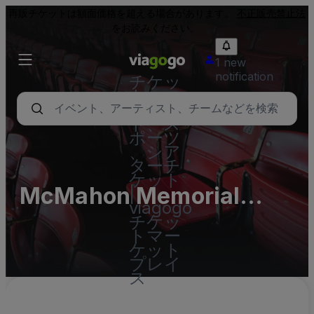
再販チケットは額面価格を超える場合があります。
不正販売禁止法
をお読みください。
1 new
notification
チケッ
ト - コ
ンサー
ト、ス
ポーツ
、シア
ターチ
ケット
McMahon Memorial
|
viagogo
Auditorium Parking Lots
チケッ
トマー
(InActive)
ケット
プレイ
ス