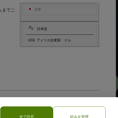
らまでご
日本
日本語
US$
アメリカ合衆国 ドル
全て許可
好みを管理