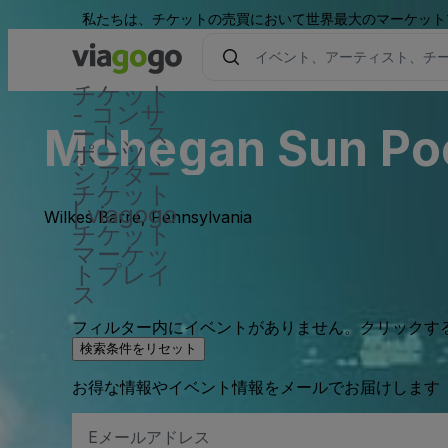
私たちは、チケットの売買において世界最大のマーケット
チケット
- コンサ
Mohegan Sun Poc
ート、ス
ポーツ 、
シアター
チケット
| viagogo
Wilkes Barre, Pennsylvania
チケット
マーケッ
トプレイ
ス
フィルター内にイベントがありません。クリックす
検索条件をリセット
お得な情報やイベント情報をメールでお届けします
E
メ