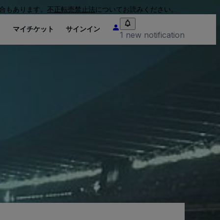
合もあります。
不正転売禁止法
についてお読みください。
り
マイチケット
サインイン
1 new notification