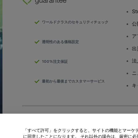
S
ワールドクラスのセキュリティチェック
公
ア
透明性のある価格設定
出
法
100%注文保証
ニ
最初から最後までカスタマーサービス
キ
Copyright; viagogo GmbH 2026
会社概要
当Webサイトを使用することで
利用規約
、
プライバシー ポリシー
、
「すべて許可」をクリックすると、サイトの機能とマーケティ
私の個人情報を共有しない/あなたのプライバシーの選択
に同意したことになります。 それ以外の場合は、厳密に必要な