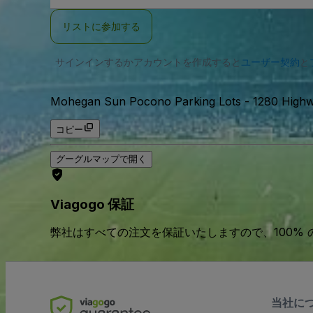
ー
ル
リストに参加する
ア
ド
レ
サインインするかアカウントを作成すると
ス
ユーザー契約
と
Mohegan Sun Pocono Parking Lots
-
1280 High
コピー
グーグルマップで開く
Viagogo 保証
弊社はすべての注文を保証いたしますので、100%
当社に