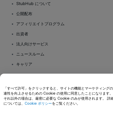
StubHub について
公開配布
アフィリエイトプログラム
出資者
法人向けサービス
ニュースルーム
キャリア
ご質問はありますか?
「すべて許可」をクリックすると、サイトの機能とマーケティングの
連性を向上させるための Cookie の使用に同意したことになります。
ヘルプセンター / こちらまでご連絡下さい
それ以外の場合は、厳密に必要な Cookie のみが使用されます。 詳
については、
Cookie ポリシー
をご覧ください。