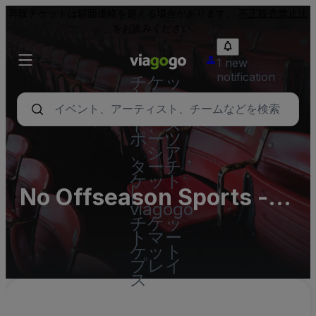
再販チケットは額面価格を超える場合があります。
不正販売禁止法
をお読みください。
1 new
notification
チケッ
ト - コ
ンサー
ト、ス
ポーツ
、シア
ターチ
ケット
No Offseason Sports -
|
viagogo
Russellton Parking Lots
チケッ
トマー
(InActive)
ケット
プレイ
ス