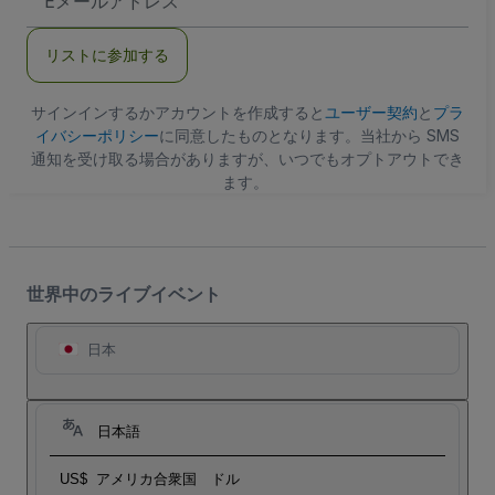
メ
ー
ル
リストに参加する
ア
ド
レ
ス
サインインするかアカウントを作成すると
ユーザー契約
と
プラ
イバシーポリシー
に同意したものとなります。当社から SMS
通知を受け取る場合がありますが、いつでもオプトアウトでき
ます。
世界中のライブイベント
日本
日本語
US$
アメリカ合衆国 ドル