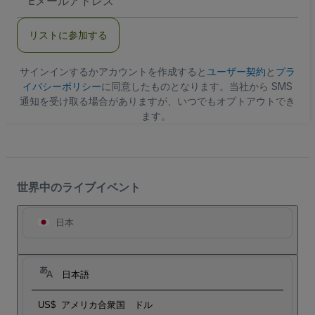
メ
ー
ル
リストに参加する
ア
ド
レ
ス
サインインするかアカウントを作成すると
ユーザー契約
と
プラ
イバシーポリシー
に同意したものとなります。当社から SMS
通知を受け取る場合がありますが、いつでもオプトアウトでき
ます。
世界中のライブイベント
日本
日本語
US$
アメリカ合衆国 ドル