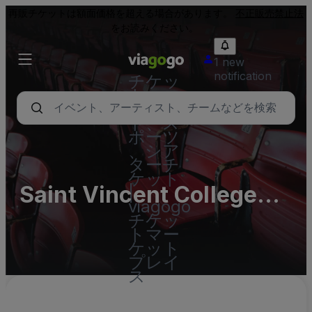
再販チケットは額面価格を超える場合があります。
不正販売禁止法
をお読みください。
1 new
notification
チケッ
ト - コ
ンサー
ト、ス
ポーツ
、シア
ターチ
ケット
Saint Vincent College
|
viagogo
Parking Lots (InActive)
チケッ
トマー
ケット
プレイ
ス