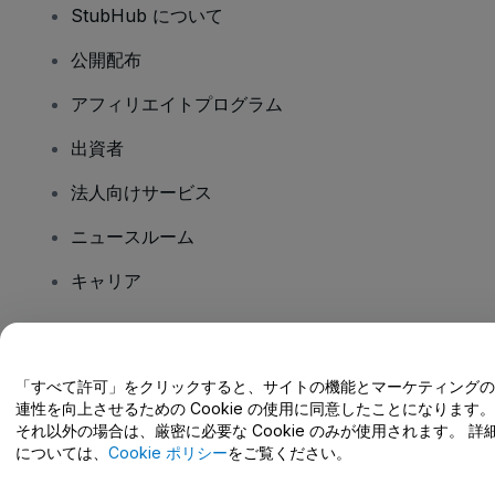
StubHub について
公開配布
アフィリエイトプログラム
出資者
法人向けサービス
ニュースルーム
キャリア
ご質問はありますか?
「すべて許可」をクリックすると、サイトの機能とマーケティングの
連性を向上させるための Cookie の使用に同意したことになります。
ヘルプセンター / こちらまでご連絡下さい
それ以外の場合は、厳密に必要な Cookie のみが使用されます。 詳
については、
Cookie ポリシー
をご覧ください。