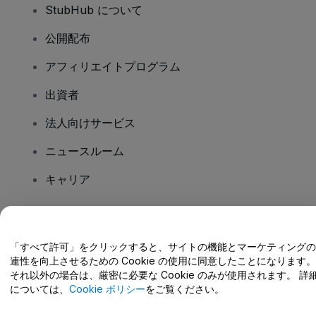
StubHub について
公開配布
アフィリエイトプログラム
出資者
法人向けサービス
ニュースルーム
キャリア
ご質問はありますか?
「すべて許可」をクリックすると、サイトの機能とマーケティングの
連性を向上させるための Cookie の使用に同意したことになります。
ヘルプセンター / こちらまでご連絡下さい
それ以外の場合は、厳密に必要な Cookie のみが使用されます。 詳
については、
Cookie ポリシー
をご覧ください。