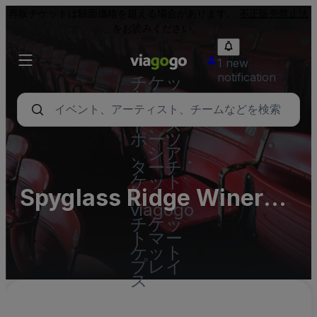
再販チケットは額面価格を超える場合があります。
不正販売禁止法
をお読みください。
1 new
notification
チケッ
ト - コ
ンサー
ト、ス
ポーツ
、シア
ターチ
ケット
Spyglass Ridge Winery
|
viagogo
Parking Lots (InActive)
チケッ
トマー
ケット
プレイ
ス