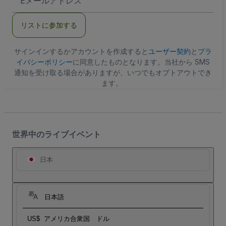
メ
ー
ル
リストに参加する
ア
ド
レ
ス
サインインするかアカウントを作成すると
ユーザー契約
と
プラ
イバシーポリシー
に同意したものとなります。当社から SMS
通知を受け取る場合がありますが、いつでもオプトアウトでき
ます。
世界中のライブイベント
日本
日本語
US$
アメリカ合衆国 ドル